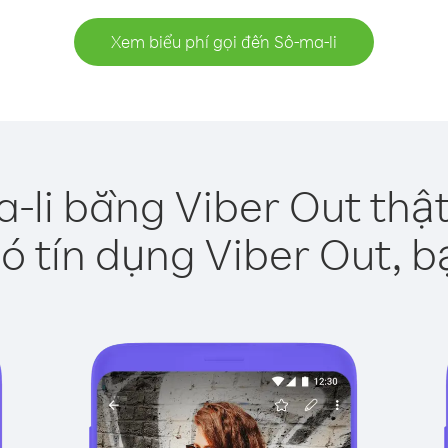
Xem biểu phí gọi đến Sô-ma-li
-li bằng Viber Out thậ
ó tín dụng Viber Out, b