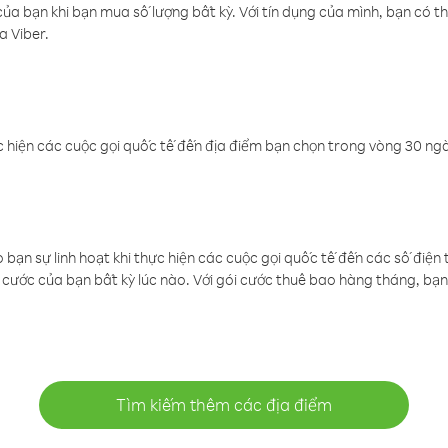
a bạn khi bạn mua số lượng bất kỳ. Với tín dụng của mình, bạn có th
a Viber.
 hiện các cuộc gọi quốc tế đến địa điểm bạn chọn trong vòng 30 ngày
ạn sự linh hoạt khi thực hiện các cuộc gọi quốc tế đến các số điện 
cước của bạn bất kỳ lúc nào. Với gói cước thuê bao hàng tháng, bạn 
Tìm kiếm thêm các địa điểm