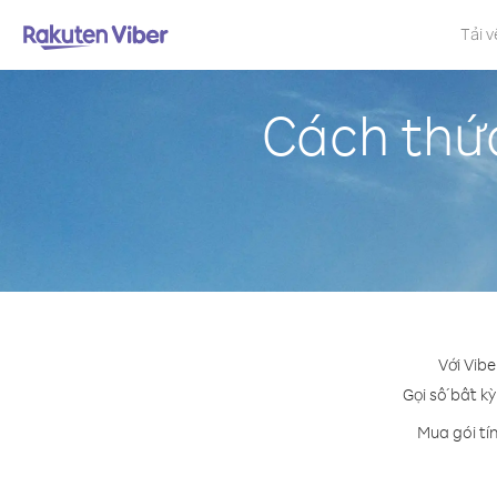
Tải v
Cách thức
Với Vibe
Gọi số bất kỳ
Mua gói tí