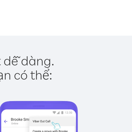
t dễ dàng.
ạn có thể: