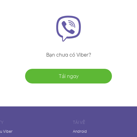
Bạn chưa có Viber?
Tải ngay
TY
TẢI VỀ
ệu Viber
Android