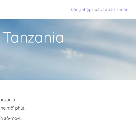
Đăng nhập
hoặc
Tạo tài khoản
ừ Tanzania
Tanzania.
 cho mỗi phút.
n Sô-ma-li.