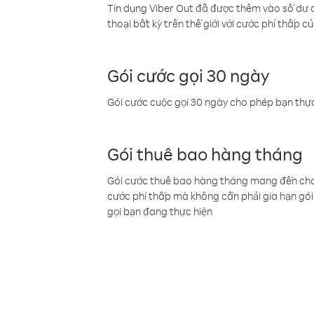
Tín dụng Viber Out đã được thêm vào số dư củ
thoại bất kỳ trên thế giới với cước phí thấp củ
Gói cước gọi 30 ngày
Gói cước cuộc gọi 30 ngày cho phép bạn thực
Gói thuê bao hàng tháng
Gói cước thuê bao hàng tháng mang đến cho b
cước phí thấp mà không cần phải gia hạn gói 
gọi bạn đang thực hiện