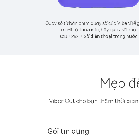
Quay số từ bàn phím quay số của Viber.
Để g
ma-li từ Tanzania, hãy quay số như
sau:
+
+
252
Số điện thoại trong nước
Mẹo để
Viber Out cho bạn thêm thời gian 
Gói tín dụng