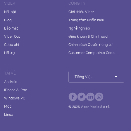
VIBER
CÔNG TY
Nổi bật
Giới thiệu Viber
Blog
Trung tâm Nhãn hiệu
Bảo mật
Nghề nghiệp
Viber Out
Điều khoản & Chính sách
Cước phí
Chính sách Quyền riêng tư
Hỗ trợ
Customer Complaints Code
TẢI VỀ
Tiếng Việt
Android
iPhone & iPad
Windows PC
Mac
©
2026
Viber Media S.à r.l.
Linux