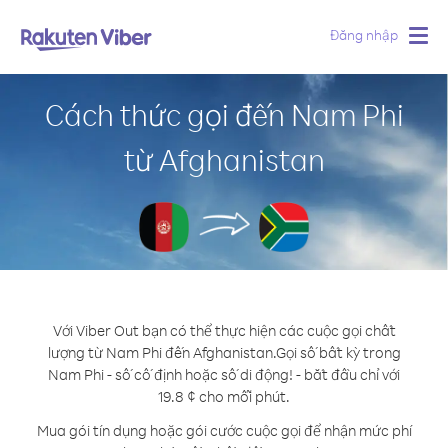
Đăng nhập
Togg
navig
Cách thức gọi đến Nam Phi
từ Afghanistan
Với Viber Out bạn có thể thực hiện các cuộc gọi chất
lượng từ Nam Phi đến Afghanistan.
Gọi số bất kỳ trong
Nam Phi - số cố định hoặc số di động! - bắt đầu chỉ với
19.8 ¢ cho mỗi phút.
Mua gói tín dụng hoặc gói cước cuộc gọi để nhận mức phí