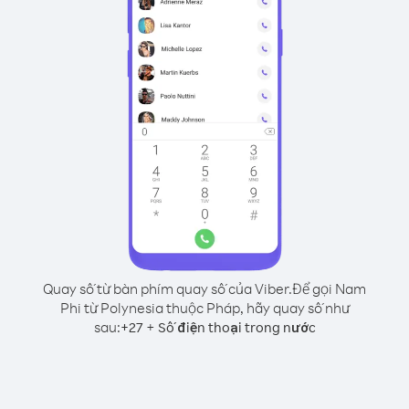
Quay số từ bàn phím quay số của Viber.
Để gọi Nam
Phi từ Polynesia thuộc Pháp, hãy quay số như
sau:
+
+
27
Số điện thoại trong nước