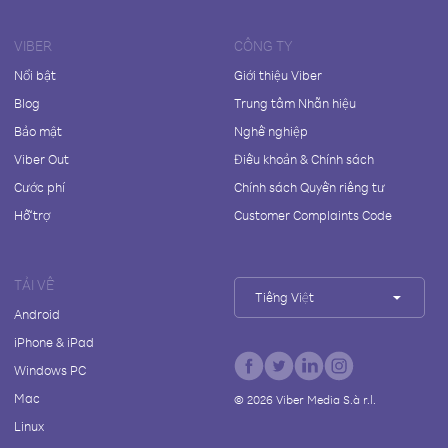
VIBER
CÔNG TY
Nổi bật
Giới thiệu Viber
Blog
Trung tâm Nhãn hiệu
Bảo mật
Nghề nghiệp
Viber Out
Điều khoản & Chính sách
Cước phí
Chính sách Quyền riêng tư
Hỗ trợ
Customer Complaints Code
TẢI VỀ
Tiếng Việt
Android
iPhone & iPad
Windows PC
Mac
©
2026
Viber Media S.à r.l.
Linux