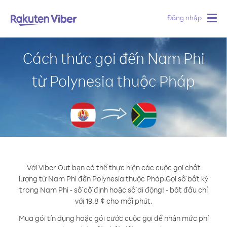
Đăng nhập
Togg
navig
Cách thức gọi đến Nam Phi
từ Polynesia thuộc Pháp
Với Viber Out bạn có thể thực hiện các cuộc gọi chất
lượng từ Nam Phi đến Polynesia thuộc Pháp.
Gọi số bất kỳ
trong Nam Phi - số cố định hoặc số di động! - bắt đầu chỉ
với 19.8 ¢ cho mỗi phút.
Mua gói tín dụng hoặc gói cước cuộc gọi để nhận mức phí