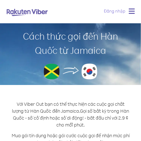
Đăng nhập
Togg
navig
Cách thức gọi đến Hàn
Quốc từ Jamaica
Với Viber Out bạn có thể thực hiện các cuộc gọi chất
lượng từ Hàn Quốc đến Jamaica.
Gọi số bất kỳ trong Hàn
Quốc - số cố định hoặc số di động! - bắt đầu chỉ với 2.9 ¢
cho mỗi phút.
Mua gói tín dụng hoặc gói cước cuộc gọi để nhận mức phí