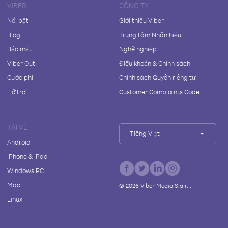
VIBER
CÔNG TY
Nổi bật
Giới thiệu Viber
Blog
Trung tâm Nhãn hiệu
Bảo mật
Nghề nghiệp
Viber Out
Điều khoản & Chính sách
Cước phí
Chính sách Quyền riêng tư
Hỗ trợ
Customer Complaints Code
TẢI VỀ
Tiếng Việt
Android
iPhone & iPad
Windows PC
Mac
©
2026
Viber Media S.à r.l.
Linux