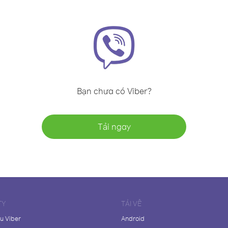
Bạn chưa có Viber?
Tải ngay
TY
TẢI VỀ
ệu Viber
Android