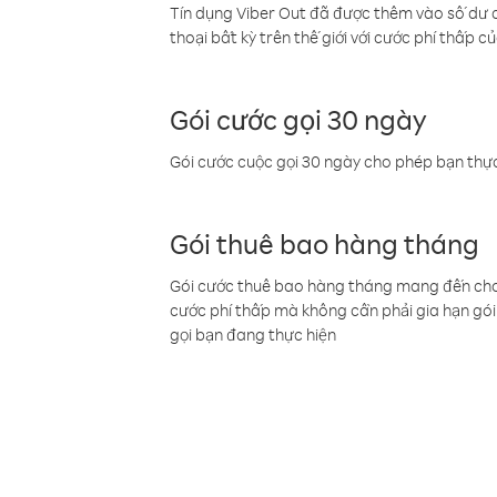
Tín dụng Viber Out đã được thêm vào số dư củ
thoại bất kỳ trên thế giới với cước phí thấp củ
Gói cước gọi 30 ngày
Gói cước cuộc gọi 30 ngày cho phép bạn thực
Gói thuê bao hàng tháng
Gói cước thuê bao hàng tháng mang đến cho b
cước phí thấp mà không cần phải gia hạn gói 
gọi bạn đang thực hiện