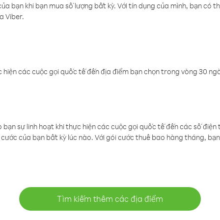
a bạn khi bạn mua số lượng bất kỳ. Với tín dụng của mình, bạn có th
a Viber.
 hiện các cuộc gọi quốc tế đến địa điểm bạn chọn trong vòng 30 ngày
ạn sự linh hoạt khi thực hiện các cuộc gọi quốc tế đến các số điện 
cước của bạn bất kỳ lúc nào. Với gói cước thuê bao hàng tháng, bạn 
Tìm kiếm thêm các địa điểm