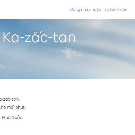
Đăng nhập
hoặc
Tạo tài khoản
 Ka-zắc-tan
a-zắc-tan.
 cho mỗi phút.
ến Hàn Quốc.