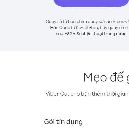
Quay số từ bàn phím quay số của Viber.
Để
Hàn Quốc từ Ka-zắc-tan, hãy quay số n
sau:
+
+
82
Số điện thoại trong nước
Mẹo để 
Viber Out cho bạn thêm thời gian 
Gói tín dụng