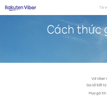
Tải v
Cách thức 
Với Viber
Gọi số bất kỳ
Mua gói tín