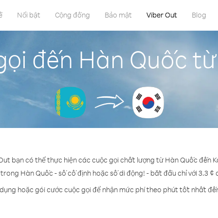
ề
Nổi bật
Cộng đồng
Bảo mật
Viber Out
Blog
gọi đến Hàn Quốc từ
 Out bạn có thể thực hiện các cuộc gọi chất lượng từ Hàn Quốc đến K
 trong Hàn Quốc - số cố định hoặc số di động! - bắt đầu chỉ với 3.3 ¢
 dụng hoặc gói cước cuộc gọi để nhận mức phí theo phút tốt nhất đ