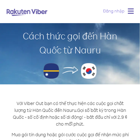
Đăng nhập
Togg
navig
Cách thức gọi đến Hàn
Quốc từ Nauru
Với Viber Out bạn có thể thực hiện các cuộc gọi chất
lượng từ Hàn Quốc đến Nauru.
Gọi số bất kỳ trong Hàn
Quốc - số cố định hoặc số di động! - bắt đầu chỉ với 2.9 ¢
cho mỗi phút.
Mua gói tín dụng hoặc gói cước cuộc gọi để nhận mức phí