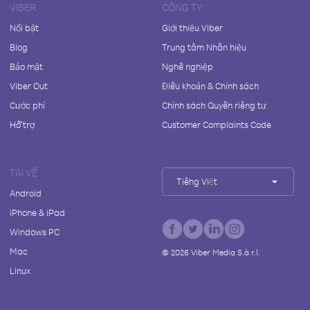
VIBER
CÔNG TY
Nổi bật
Giới thiệu Viber
Blog
Trung tâm Nhãn hiệu
Bảo mật
Nghề nghiệp
Viber Out
Điều khoản & Chính sách
Cước phí
Chính sách Quyền riêng tư
Hỗ trợ
Customer Complaints Code
TẢI VỀ
Tiếng Việt
Android
iPhone & iPad
Windows PC
Mac
©
2026
Viber Media S.à r.l.
Linux