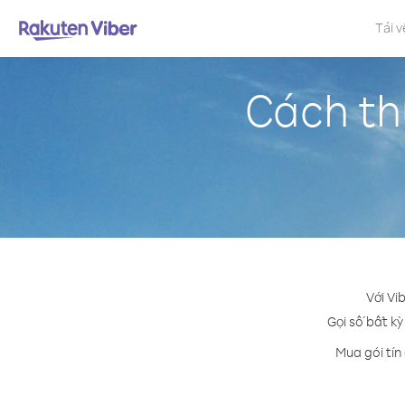
Tải v
Cách th
Với Vi
Gọi số bất kỳ
Mua gói tín