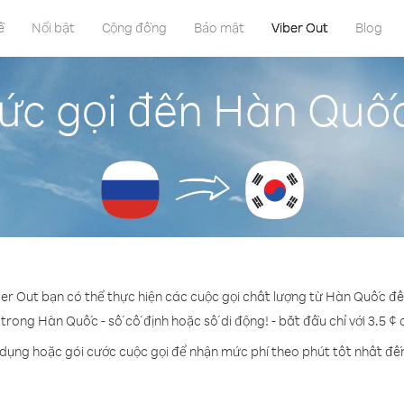
ề
Nổi bật
Cộng đồng
Bảo mật
Viber Out
Blog
ức gọi đến Hàn Quố
ber Out bạn có thể thực hiện các cuộc gọi chất lượng từ Hàn Quốc đ
 trong Hàn Quốc - số cố định hoặc số di động! - bắt đầu chỉ với 3.5 ¢
 dụng hoặc gói cước cuộc gọi để nhận mức phí theo phút tốt nhất đ