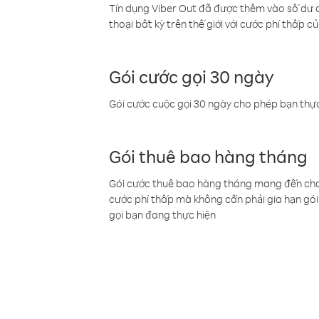
Tín dụng Viber Out đã được thêm vào số dư củ
thoại bất kỳ trên thế giới với cước phí thấp củ
Gói cước gọi 30 ngày
Gói cước cuộc gọi 30 ngày cho phép bạn thực
Gói thuê bao hàng tháng
Gói cước thuê bao hàng tháng mang đến cho b
cước phí thấp mà không cần phải gia hạn gói 
gọi bạn đang thực hiện