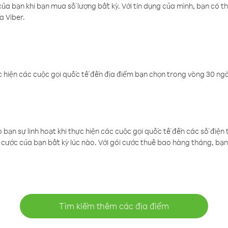
a bạn khi bạn mua số lượng bất kỳ. Với tín dụng của mình, bạn có th
a Viber.
 hiện các cuộc gọi quốc tế đến địa điểm bạn chọn trong vòng 30 ngày
ạn sự linh hoạt khi thực hiện các cuộc gọi quốc tế đến các số điện 
cước của bạn bất kỳ lúc nào. Với gói cước thuê bao hàng tháng, bạn 
Tìm kiếm thêm các địa điểm