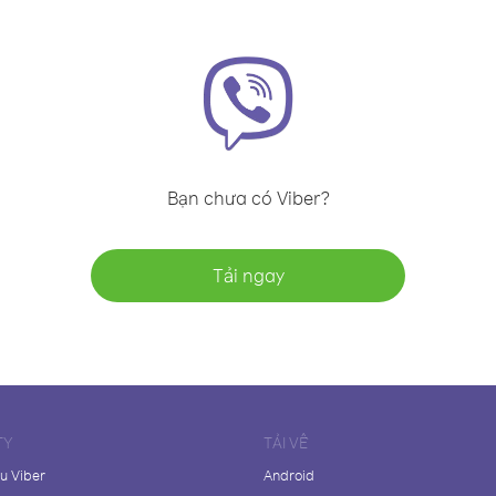
Bạn chưa có Viber?
Tải ngay
TY
TẢI VỀ
ệu Viber
Android