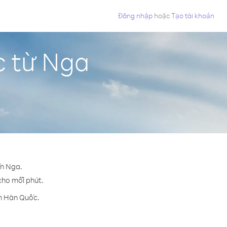
Đăng nhập
hoặc
Tạo tài khoản
c từ Nga
ến Nga.
 cho mỗi phút.
ến Hàn Quốc.