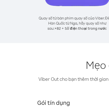
Quay số từ bàn phím quay số của Viber.
Để
Hàn Quốc từ Nga, hãy quay số như
sau:
+
+
82
Số điện thoại trong nước
Mẹo 
Viber Out cho bạn thêm thời gian 
Gói tín dụng