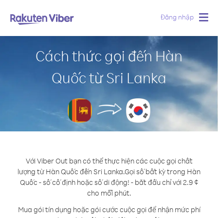
Đăng nhập
Togg
navig
Cách thức gọi đến Hàn
Quốc từ Sri Lanka
Với Viber Out bạn có thể thực hiện các cuộc gọi chất
lượng từ Hàn Quốc đến Sri Lanka.
Gọi số bất kỳ trong Hàn
Quốc - số cố định hoặc số di động! - bắt đầu chỉ với 2.9 ¢
cho mỗi phút.
Mua gói tín dụng hoặc gói cước cuộc gọi để nhận mức phí