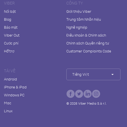
VIBER
CÔNG TY
Nổi bật
Giới thiệu Viber
Blog
Trung tâm Nhãn hiệu
Bảo mật
Nghề nghiệp
Viber Out
Điều khoản & Chính sách
Cước phí
Chính sách Quyền riêng tư
Hỗ trợ
Customer Complaints Code
TẢI VỀ
Tiếng Việt
Android
iPhone & iPad
Windows PC
Mac
©
2026
Viber Media S.à r.l.
Linux