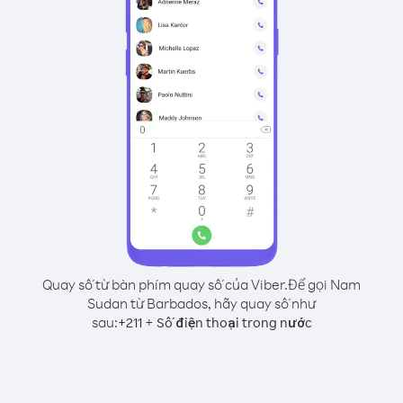
Quay số từ bàn phím quay số của Viber.
Để gọi Nam
Sudan từ Barbados, hãy quay số như
sau:
+
+
211
Số điện thoại trong nước