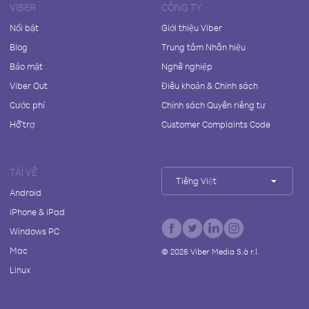
VIBER
CÔNG TY
Nổi bật
Giới thiệu Viber
Blog
Trung tâm Nhãn hiệu
Bảo mật
Nghề nghiệp
Viber Out
Điều khoản & Chính sách
Cước phí
Chính sách Quyền riêng tư
Hỗ trợ
Customer Complaints Code
TẢI VỀ
Tiếng Việt
Android
iPhone & iPad
Windows PC
Mac
©
2026
Viber Media S.à r.l.
Linux