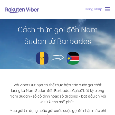
Đăng nhập
Togg
navig
Cách thức gọi đến Nam
Sudan từ Barbados
Với Viber Out bạn có thể thực hiện các cuộc gọi chất
lượng từ Nam Sudan đến Barbados.
Gọi số bất kỳ trong
Nam Sudan - số cố định hoặc số di động! - bắt đầu chỉ với
49.0 ¢ cho mỗi phút.
Mua gói tín dụng hoặc gói cước cuộc gọi để nhận mức phí