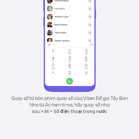
Quay số từ bàn phím quay số của Viber.
Để gọi Tây Ban
Nha từ Ác-hen-ti-na, hãy quay số như
sau:
+
+
34
Số điện thoại trong nước