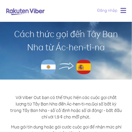
Đăng nhập
Togg
navig
Cách thức gọi đến Tây Ban
Nha từ Ác-hen-ti-na
Với Viber Out bạn có thể thực hiện các cuộc gọi chất
lượng từ Tây Ban Nha đến Ác-hen-ti-na.
Gọi số bất kỳ
trong Tây Ban Nha - số cố định hoặc số di động! - bắt đầu
chỉ với 1.9 ¢ cho mỗi phút.
Mua gói tín dụng hoặc gói cước cuộc gọi để nhận mức phí