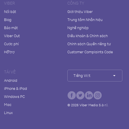
VIBER
CÔNG TY
Nổi bật
Giới thiệu Viber
Blog
Trung tâm Nhãn hiệu
Bảo mật
Nghề nghiệp
Viber Out
Điều khoản & Chính sách
Cước phí
Chính sách Quyền riêng tư
Hỗ trợ
Customer Complaints Code
TẢI VỀ
Tiếng Việt
Android
iPhone & iPad
Windows PC
Mac
©
2026
Viber Media S.à r.l.
Linux