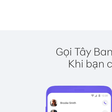
Gọi Tây Ban
Khi bạn c