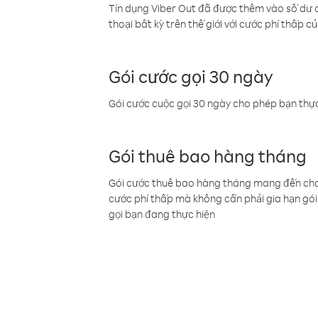
Tín dụng Viber Out đã được thêm vào số dư củ
thoại bất kỳ trên thế giới với cước phí thấp củ
Gói cước gọi 30 ngày
Gói cước cuộc gọi 30 ngày cho phép bạn thực
Gói thuê bao hàng tháng
Gói cước thuê bao hàng tháng mang đến cho b
cước phí thấp mà không cần phải gia hạn gói 
gọi bạn đang thực hiện