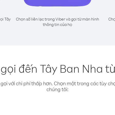
ọi Tây
Chọn số liên lạc trong Viber và gọi từ màn hình
Chọ
thông tin của họ
gọi đến Tây Ban Nha t
gọi với chi phí thấp hơn. Chọn một trong các tùy chọ
chúng tôi: