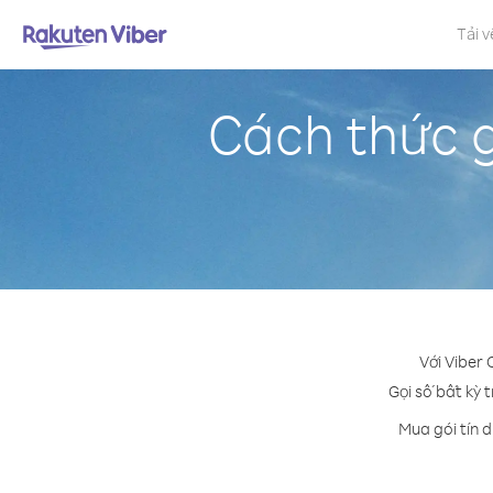
Tải v
Cách thức 
Với Viber 
Gọi số bất kỳ 
Mua gói tín 