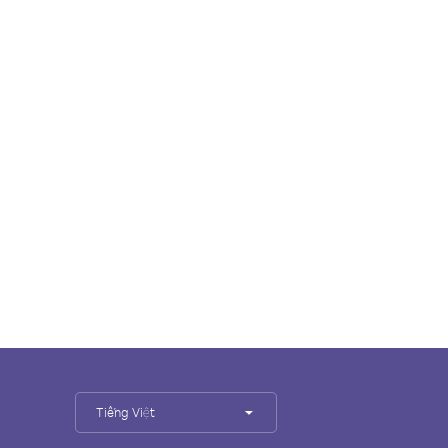
Tiếng Việt