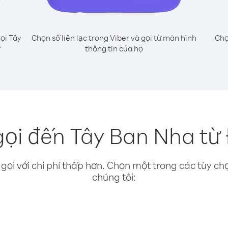
ọi Tây
Chọn số liên lạc trong Viber và gọi từ màn hình
Chọ
ư
thông tin của họ
ọi đến Tây Ban Nha từ
gọi với chi phí thấp hơn. Chọn một trong các tùy chọ
chúng tôi: