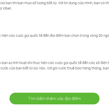
a bạn khi bạn mua số lượng bất kỳ. Với tín dụng của mình, bạn có th
a Viber.
 hiện các cuộc gọi quốc tế đến địa điểm bạn chọn trong vòng 30 ngày
ạn sự linh hoạt khi thực hiện các cuộc gọi quốc tế đến các số điện 
cước của bạn bất kỳ lúc nào. Với gói cước thuê bao hàng tháng, bạn 
Tìm kiếm thêm các địa điểm