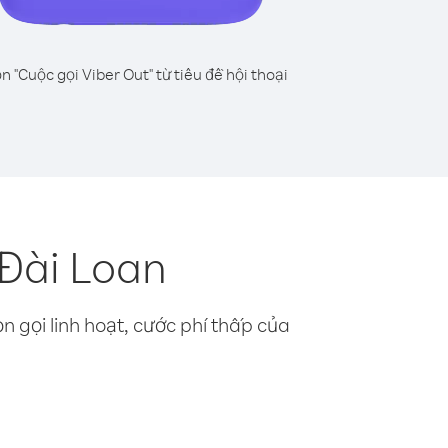
n "Cuộc gọi Viber Out" từ tiêu đề hội thoại
 Đài Loan
n gọi linh hoạt, cước phí thấp của