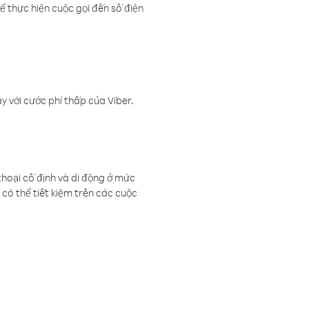
ể thực hiện cuộc gọi đến số điện
 với cước phí thấp của Viber.
thoại cố định và di động ở mức
có thể tiết kiệm trên các cuộc