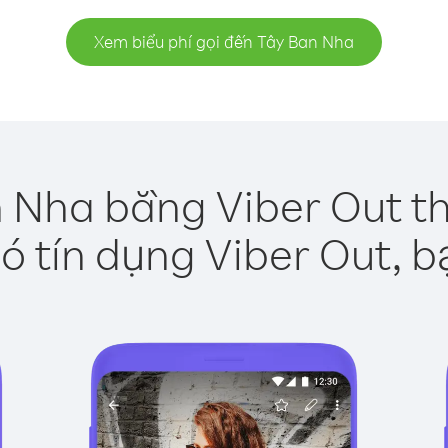
Xem biểu phí gọi đến Tây Ban Nha
 Nha bằng Viber Out t
ó tín dụng Viber Out, b