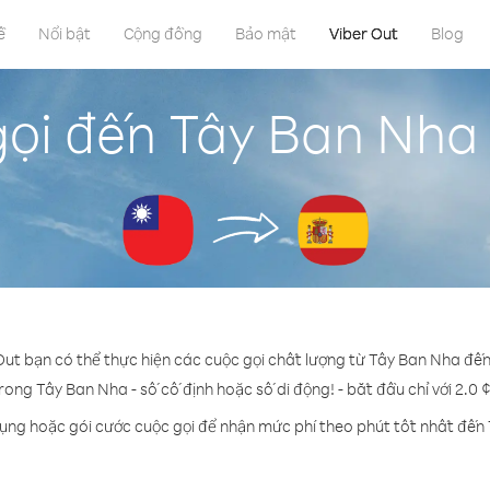
ề
Nổi bật
Cộng đồng
Bảo mật
Viber Out
Blog
gọi đến Tây Ban Nha 
Out bạn có thể thực hiện các cuộc gọi chất lượng từ Tây Ban Nha đế
trong Tây Ban Nha - số cố định hoặc số di động! - bắt đầu chỉ với 2.0 
dụng hoặc gói cước cuộc gọi để nhận mức phí theo phút tốt nhất đến