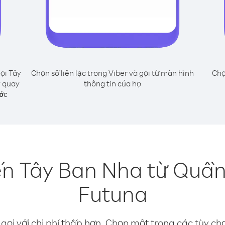
ọi Tây
Chọn số liên lạc trong Viber và gọi từ màn hình
Chọ
y quay
thông tin của họ
ước
n Tây Ban Nha từ Quần
Futuna
gọi với chi phí thấp hơn. Chọn một trong các tùy chọ