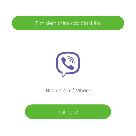
Tìm kiếm thêm các địa điểm
Bạn chưa có Viber?
Tải ngay