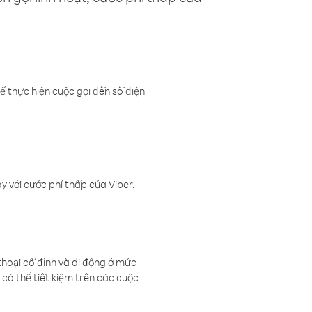
ể thực hiện cuộc gọi đến số điện
 với cước phí thấp của Viber.
thoại cố định và di động ở mức
có thể tiết kiệm trên các cuộc