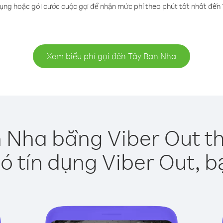
dụng hoặc gói cước cuộc gọi để nhận mức phí theo phút tốt nhất đến
Xem biểu phí gọi đến Tây Ban Nha
 Nha bằng Viber Out t
ó tín dụng Viber Out, b