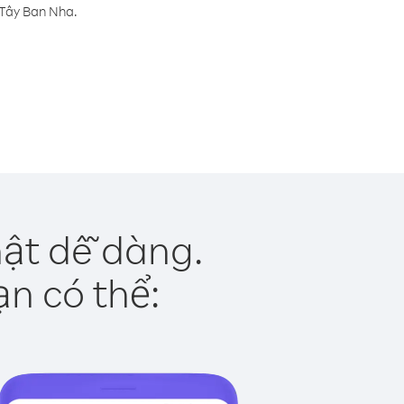
 Tây Ban Nha.
hật dễ dàng.
ạn có thể: