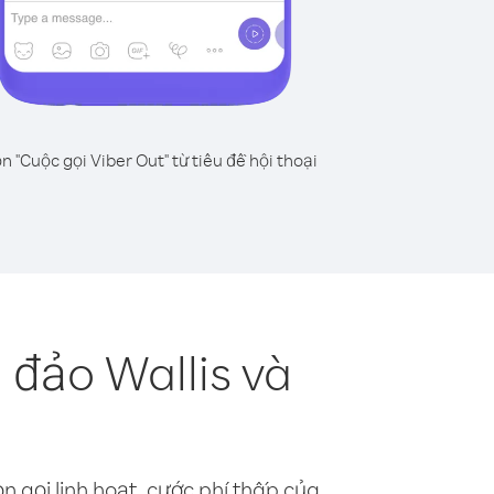
n "Cuộc gọi Viber Out" từ tiêu đề hội thoại
 đảo Wallis và
n gọi linh hoạt, cước phí thấp của