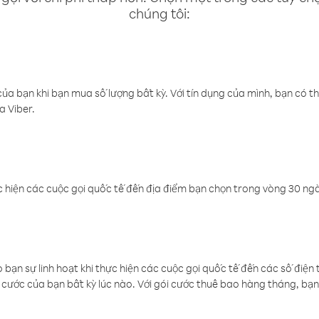
chúng tôi:
a bạn khi bạn mua số lượng bất kỳ. Với tín dụng của mình, bạn có th
a Viber.
 hiện các cuộc gọi quốc tế đến địa điểm bạn chọn trong vòng 30 ngày
ạn sự linh hoạt khi thực hiện các cuộc gọi quốc tế đến các số điện 
cước của bạn bất kỳ lúc nào. Với gói cước thuê bao hàng tháng, bạn 