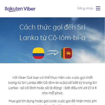
Đăng nhập
Togg
navig
Cách thức gọi đến Sri
Lanka từ Cô-lôm-bi-a
Với Viber Out bạn có thể thực hiện các cuộc gọi chất
lượng từ Sri Lanka đến Cô-lôm-bi-a.
Gọi số bất kỳ trong Sri
Lanka - số cố định hoặc số di động! - bắt đầu chỉ với 27.4 ¢
cho mỗi phút.
Mua gói tín dụng hoặc gói cước cuộc gọi để nhận mức phí