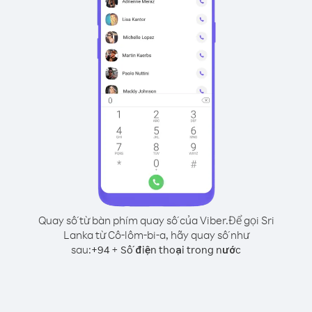
Quay số từ bàn phím quay số của Viber.
Để gọi Sri
Lanka từ Cô-lôm-bi-a, hãy quay số như
sau:
+
+
94
Số điện thoại trong nước