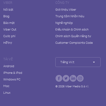
VIBER
CÔNG TY
Nổi bật
Giới thiệu Viber
Blog
Trung tâm Nhãn hiệu
Bảo mật
Nghề nghiệp
Viber Out
Điều khoản & Chính sách
Cước phí
Chính sách Quyền riêng tư
Hỗ trợ
Customer Complaints Code
TẢI VỀ
Tiếng Việt
Android
iPhone & iPad
Windows PC
Mac
©
2026
Viber Media S.à r.l.
Linux