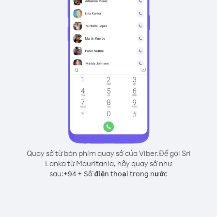
Quay số từ bàn phím quay số của Viber.
Để gọi Sri
Lanka từ Mauritania, hãy quay số như
sau:
+
+
94
Số điện thoại trong nước