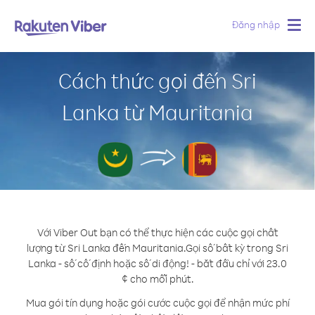
Đăng nhập
Togg
navig
Cách thức gọi đến Sri
Lanka từ Mauritania
Với Viber Out bạn có thể thực hiện các cuộc gọi chất
lượng từ Sri Lanka đến Mauritania.
Gọi số bất kỳ trong Sri
Lanka - số cố định hoặc số di động! - bắt đầu chỉ với 23.0
¢ cho mỗi phút.
Mua gói tín dụng hoặc gói cước cuộc gọi để nhận mức phí