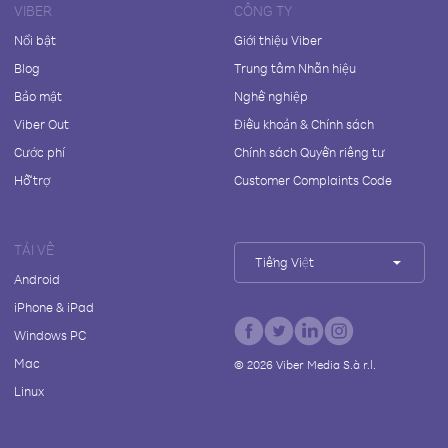
VIBER
CÔNG TY
Nổi bật
Giới thiệu Viber
Blog
Trung tâm Nhãn hiệu
Bảo mật
Nghề nghiệp
Viber Out
Điều khoản & Chính sách
Cước phí
Chính sách Quyền riêng tư
Hỗ trợ
Customer Complaints Code
TẢI VỀ
Tiếng Việt
Android
iPhone & iPad
Windows PC
Mac
©
2026
Viber Media S.à r.l.
Linux