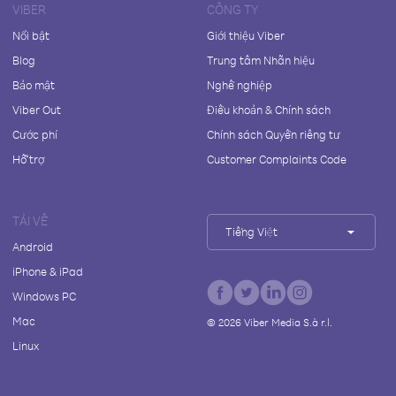
VIBER
CÔNG TY
Nổi bật
Giới thiệu Viber
Blog
Trung tâm Nhãn hiệu
Bảo mật
Nghề nghiệp
Viber Out
Điều khoản & Chính sách
Cước phí
Chính sách Quyền riêng tư
Hỗ trợ
Customer Complaints Code
TẢI VỀ
Tiếng Việt
Android
iPhone & iPad
Windows PC
Mac
©
2026
Viber Media S.à r.l.
Linux