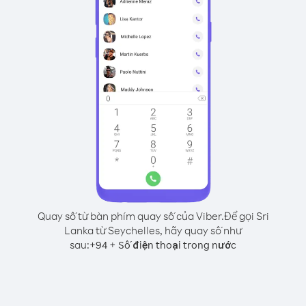
Quay số từ bàn phím quay số của Viber.
Để gọi Sri
Lanka từ Seychelles, hãy quay số như
sau:
+
+
94
Số điện thoại trong nước