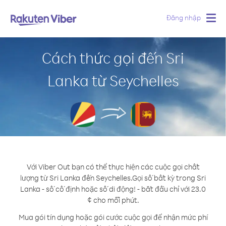
Đăng nhập
Togg
navig
Cách thức gọi đến Sri
Lanka từ Seychelles
Với Viber Out bạn có thể thực hiện các cuộc gọi chất
lượng từ Sri Lanka đến Seychelles.
Gọi số bất kỳ trong Sri
Lanka - số cố định hoặc số di động! - bắt đầu chỉ với 23.0
¢ cho mỗi phút.
Mua gói tín dụng hoặc gói cước cuộc gọi để nhận mức phí