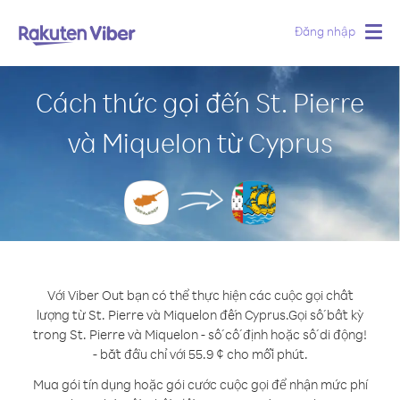
Đăng nhập
Togg
navig
Cách thức gọi đến St. Pierre
và Miquelon từ Cyprus
Với Viber Out bạn có thể thực hiện các cuộc gọi chất
lượng từ St. Pierre và Miquelon đến Cyprus.
Gọi số bất kỳ
trong St. Pierre và Miquelon - số cố định hoặc số di động!
- bắt đầu chỉ với 55.9 ¢ cho mỗi phút.
Mua gói tín dụng hoặc gói cước cuộc gọi để nhận mức phí