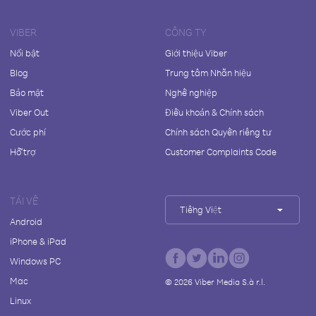
VIBER
CÔNG TY
Nổi bật
Giới thiệu Viber
Blog
Trung tâm Nhãn hiệu
Bảo mật
Nghề nghiệp
Viber Out
Điều khoản & Chính sách
Cước phí
Chính sách Quyền riêng tư
Hỗ trợ
Customer Complaints Code
TẢI VỀ
Tiếng Việt
Android
iPhone & iPad
Windows PC
Mac
©
2026
Viber Media S.à r.l.
Linux