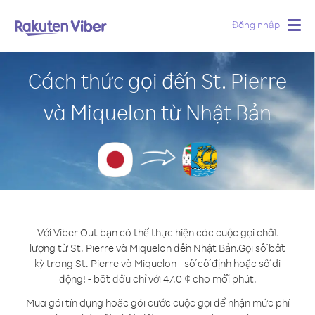
Đăng nhập
Togg
navig
Cách thức gọi đến St. Pierre
và Miquelon từ Nhật Bản
Với Viber Out bạn có thể thực hiện các cuộc gọi chất
lượng từ St. Pierre và Miquelon đến Nhật Bản.
Gọi số bất
kỳ trong St. Pierre và Miquelon - số cố định hoặc số di
động! - bắt đầu chỉ với 47.0 ¢ cho mỗi phút.
Mua gói tín dụng hoặc gói cước cuộc gọi để nhận mức phí