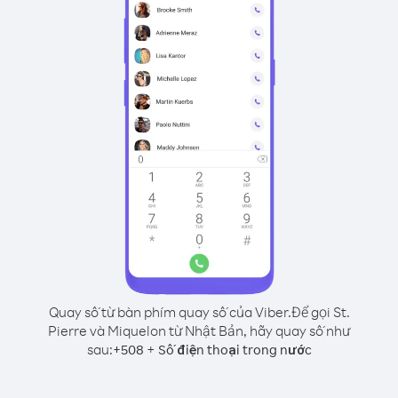
Quay số từ bàn phím quay số của Viber.
Để gọi St.
Pierre và Miquelon từ Nhật Bản, hãy quay số như
sau:
+
+
508
Số điện thoại trong nước