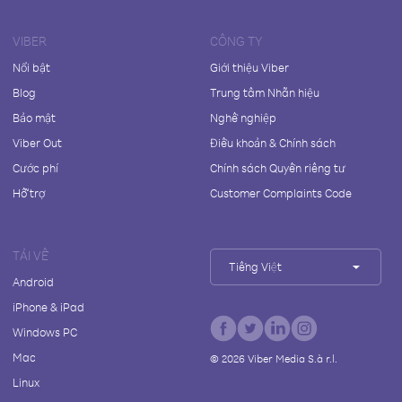
VIBER
CÔNG TY
Nổi bật
Giới thiệu Viber
Blog
Trung tâm Nhãn hiệu
Bảo mật
Nghề nghiệp
Viber Out
Điều khoản & Chính sách
Cước phí
Chính sách Quyền riêng tư
Hỗ trợ
Customer Complaints Code
TẢI VỀ
Tiếng Việt
Android
iPhone & iPad
Windows PC
Mac
©
2026
Viber Media S.à r.l.
Linux