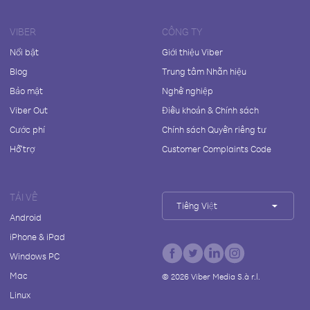
VIBER
CÔNG TY
Nổi bật
Giới thiệu Viber
Blog
Trung tâm Nhãn hiệu
Bảo mật
Nghề nghiệp
Viber Out
Điều khoản & Chính sách
Cước phí
Chính sách Quyền riêng tư
Hỗ trợ
Customer Complaints Code
TẢI VỀ
Tiếng Việt
Android
iPhone & iPad
Windows PC
Mac
©
2026
Viber Media S.à r.l.
Linux