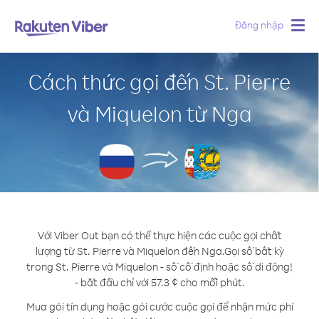
Đăng nhập
Togg
navig
Cách thức gọi đến St. Pierre
và Miquelon từ Nga
Với Viber Out bạn có thể thực hiện các cuộc gọi chất
lượng từ St. Pierre và Miquelon đến Nga.
Gọi số bất kỳ
trong St. Pierre và Miquelon - số cố định hoặc số di động!
- bắt đầu chỉ với 57.3 ¢ cho mỗi phút.
Mua gói tín dụng hoặc gói cước cuộc gọi để nhận mức phí