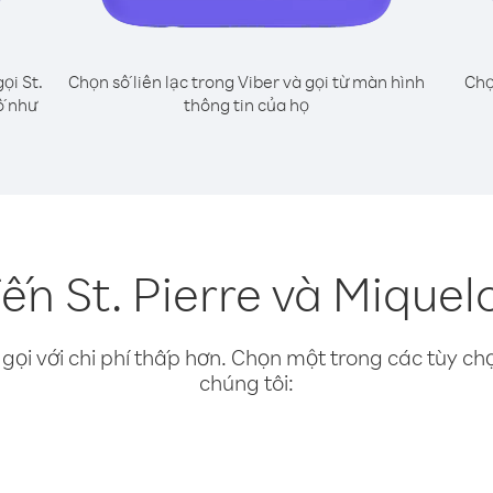
ọi St.
Chọn số liên lạc trong Viber và gọi từ màn hình
Chọ
ố như
thông tin của họ
ến St. Pierre và Miquel
gọi với chi phí thấp hơn. Chọn một trong các tùy chọ
chúng tôi: