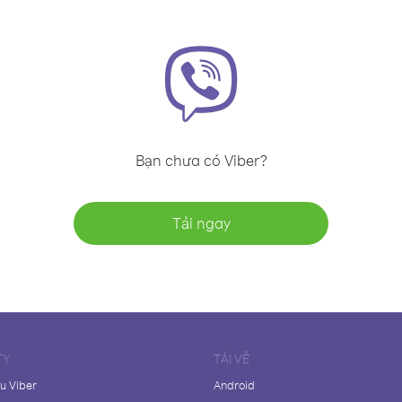
Bạn chưa có Viber?
Tải ngay
TY
TẢI VỀ
ệu Viber
Android