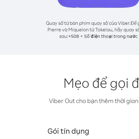
Quay số từ bàn phím quay số của Viber.
Để g
Pierre và Miquelon từ Tokelau, hãy quay s
sau:
+
+
508
Số điện thoại trong nước
Mẹo để gọi đ
Viber Out cho bạn thêm thời gian 
Gói tín dụng