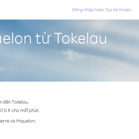
Đăng nhập
hoặc
Tạo tài khoản
uelon từ Tokelau
on đến Tokelau.
 47.0 ¢ cho mỗi phút.
ierre và Miquelon.