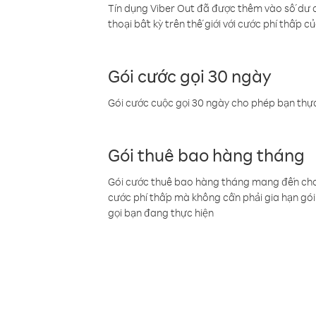
Tín dụng Viber Out đã được thêm vào số dư củ
thoại bất kỳ trên thế giới với cước phí thấp củ
Gói cước gọi 30 ngày
Gói cước cuộc gọi 30 ngày cho phép bạn thực
Gói thuê bao hàng tháng
Gói cước thuê bao hàng tháng mang đến cho b
cước phí thấp mà không cần phải gia hạn gói 
gọi bạn đang thực hiện