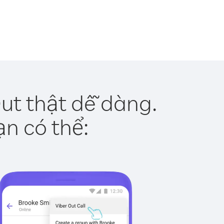
Out thật dễ dàng.
ạn có thể: