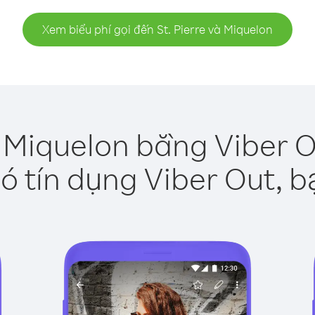
Xem biểu phí gọi đến St. Pierre và Miquelon
à Miquelon bằng Viber 
ó tín dụng Viber Out, b