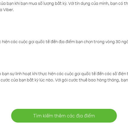
a bạn khi bạn mua số lượng bất kỳ. Với tín dụng của mình, bạn có th
a Viber.
 hiện các cuộc gọi quốc tế đến địa điểm bạn chọn trong vòng 30 ngày
ạn sự linh hoạt khi thực hiện các cuộc gọi quốc tế đến các số điện 
cước của bạn bất kỳ lúc nào. Với gói cước thuê bao hàng tháng, bạn 
Tìm kiếm thêm các địa điểm