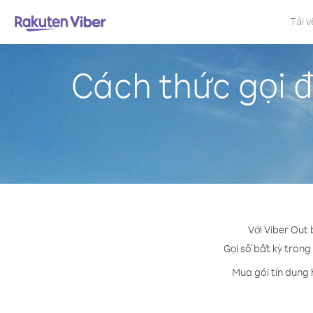
Tải v
Cách thức gọi đ
Với Viber Out 
Gọi số bất kỳ trong 
Mua gói tín dụng 