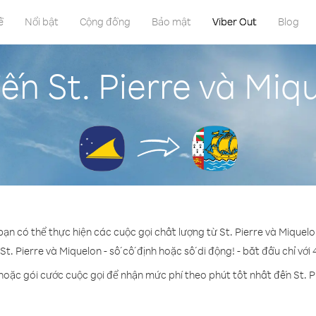
ề
Nổi bật
Cộng đồng
Bảo mật
Viber Out
Blog
ến St. Pierre và Miq
bạn có thể thực hiện các cuộc gọi chất lượng từ St. Pierre và Miquel
St. Pierre và Miquelon - số cố định hoặc số di động! - bắt đầu chỉ với
hoặc gói cước cuộc gọi để nhận mức phí theo phút tốt nhất đến St. P