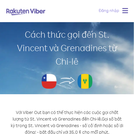
Đăng nhập
Togg
navig
Cách thức gọi đến St.
Vincent và Grenadines từ
Chi-lê
Với Viber Out bạn có thể thực hiện các cuộc gọi chất
lượng từ St. Vincent và Grenadines đến Chi-lê.
Gọi số bất
kỳ trong St. Vincent và Grenadines - số cố định hoặc số di
động! - bắt đầu chỉ với 35.0 ¢ cho mỗi phút.