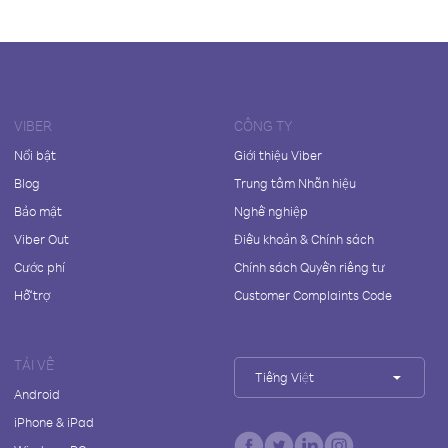
VIBER
CÔNG TY
Nổi bật
Giới thiệu Viber
Blog
Trung tâm Nhãn hiệu
Bảo mật
Nghề nghiệp
Viber Out
Điều khoản & Chính sách
Cước phí
Chính sách Quyền riêng tư
Hỗ trợ
Customer Complaints Code
TẢI VỀ
Tiếng Việt
Android
iPhone & iPad