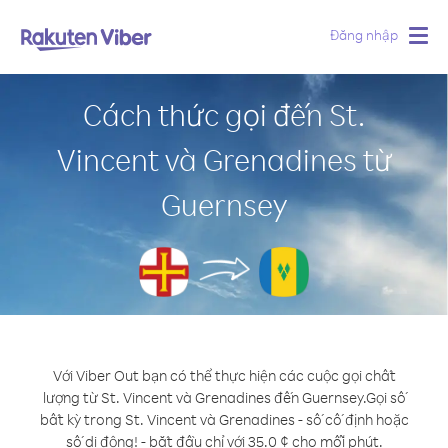
Đăng nhập
Togg
navig
Cách thức gọi đến St.
Vincent và Grenadines từ
Guernsey
Với Viber Out bạn có thể thực hiện các cuộc gọi chất
lượng từ St. Vincent và Grenadines đến Guernsey.
Gọi số
bất kỳ trong St. Vincent và Grenadines - số cố định hoặc
số di động! - bắt đầu chỉ với 35.0 ¢ cho mỗi phút.