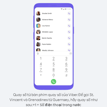
Quay số từ bàn phím quay số của Viber.
Để gọi St.
Vincent và Grenadines từ Guernsey, hãy quay số như
sau:
+
+
1
Số điện thoại trong nước