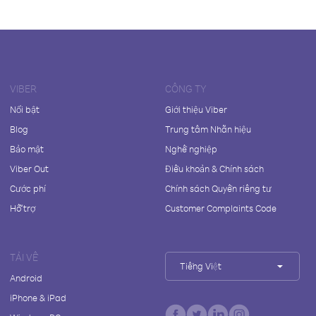
VIBER
CÔNG TY
Nổi bật
Giới thiệu Viber
Blog
Trung tâm Nhãn hiệu
Bảo mật
Nghề nghiệp
Viber Out
Điều khoản & Chính sách
Cước phí
Chính sách Quyền riêng tư
Hỗ trợ
Customer Complaints Code
TẢI VỀ
Tiếng Việt
Android
iPhone & iPad