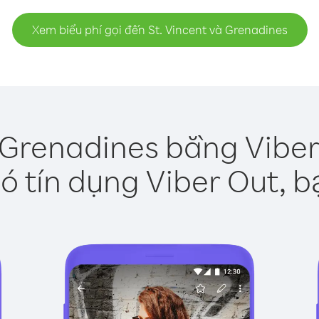
Xem biểu phí gọi đến St. Vincent và Grenadines
à Grenadines bằng Viber
ó tín dụng Viber Out, b