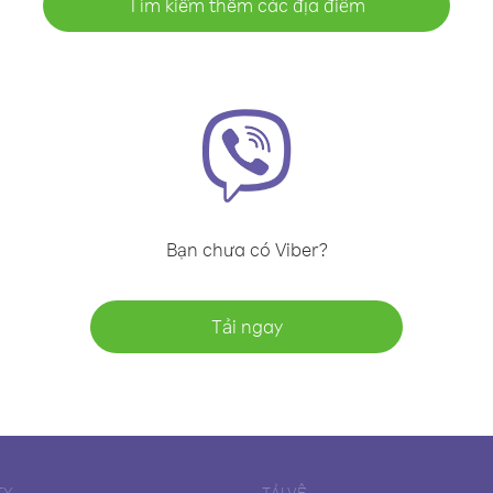
Tìm kiếm thêm các địa điểm
Bạn chưa có Viber?
Tải ngay
TY
TẢI VỀ