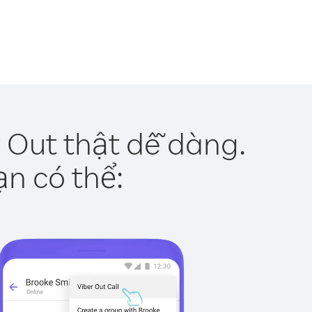
 Out thật dễ dàng.
ạn có thể: