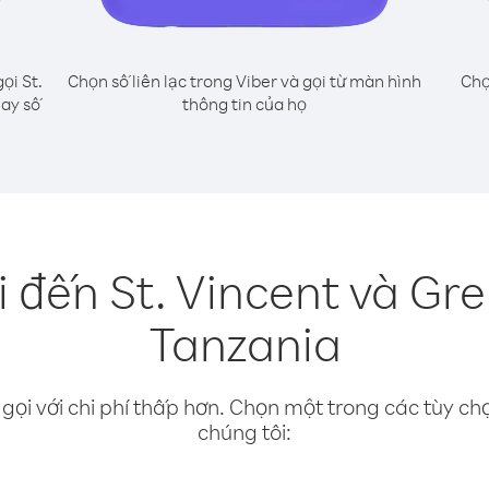
ọi St.
Chọn số liên lạc trong Viber và gọi từ màn hình
Chọ
uay số
thông tin của họ
 đến St. Vincent và Gr
Tanzania
gọi với chi phí thấp hơn. Chọn một trong các tùy chọ
chúng tôi: