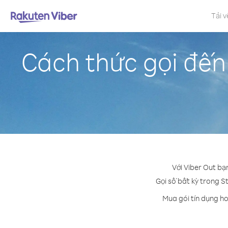
Tải v
Cách thức gọi đến
Với Viber Out bạ
Gọi số bất kỳ trong St
Mua gói tín dụng ho