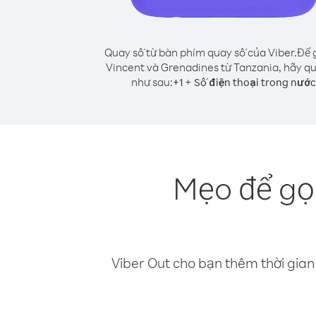
Quay số từ bàn phím quay số của Viber.
Để g
Vincent và Grenadines từ Tanzania, hãy q
như sau:
+
+
1
Số điện thoại trong nước
Mẹo để gọi
Viber Out cho bạn thêm thời gian 