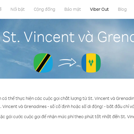
ề
Nổi bật
Cộng đồng
Bảo mật
Viber Out
Blog
 St. Vincent và Gren
n có thể thực hiện các cuộc gọi chất lượng từ St. Vincent và Grenadi
. Vincent và Grenadines - số cố định hoặc số di động! - bắt đầu chỉ v
ặc gói cước cuộc gọi để nhận mức phí theo phút tốt nhất đến St. Vi