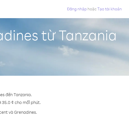
Đăng nhập
hoặc
Tạo tài khoản
adines từ Tanzania
nes đến Tanzania.
ới 35.0 ¢ cho mỗi phút.
ncent và Grenadines.