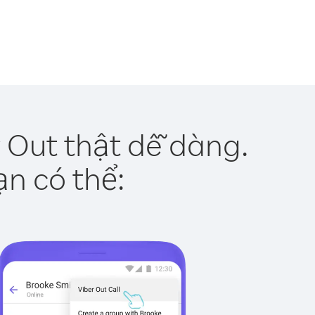
 Out thật dễ dàng.
ạn có thể: