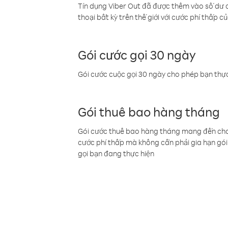
Tín dụng Viber Out đã được thêm vào số dư củ
thoại bất kỳ trên thế giới với cước phí thấp củ
Gói cước gọi 30 ngày
Gói cước cuộc gọi 30 ngày cho phép bạn thực
Gói thuê bao hàng tháng
Gói cước thuê bao hàng tháng mang đến cho b
cước phí thấp mà không cần phải gia hạn gói 
gọi bạn đang thực hiện