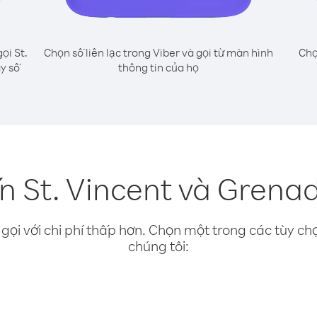
ọi St.
Chọn số liên lạc trong Viber và gọi từ màn hình
Chọ
y số
thông tin của họ
n St. Vincent và Grenad
gọi với chi phí thấp hơn. Chọn một trong các tùy chọ
chúng tôi: