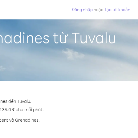
Đăng nhập
hoặc
Tạo tài khoản
nadines từ Tuvalu
ines đến Tuvalu.
ới 35.0 ¢ cho mỗi phút.
ncent và Grenadines.