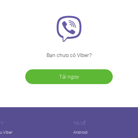
Bạn chưa có Viber?
Tải ngay
TY
TẢI VỀ
ệu Viber
Android