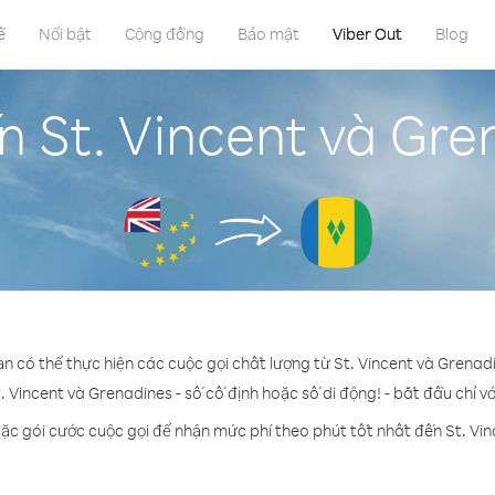
ề
Nổi bật
Cộng đồng
Bảo mật
Viber Out
Blog
n St. Vincent và Gre
ạn có thể thực hiện các cuộc gọi chất lượng từ St. Vincent và Grenad
. Vincent và Grenadines - số cố định hoặc số di động! - bắt đầu chỉ v
ặc gói cước cuộc gọi để nhận mức phí theo phút tốt nhất đến St. Vi