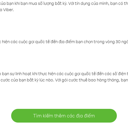
a bạn khi bạn mua số lượng bất kỳ. Với tín dụng của mình, bạn có th
a Viber.
 hiện các cuộc gọi quốc tế đến địa điểm bạn chọn trong vòng 30 ngày
ạn sự linh hoạt khi thực hiện các cuộc gọi quốc tế đến các số điện 
cước của bạn bất kỳ lúc nào. Với gói cước thuê bao hàng tháng, bạn 
Tìm kiếm thêm các địa điểm