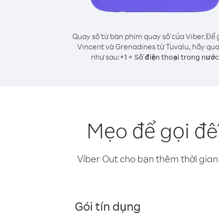
Quay số từ bàn phím quay số của Viber.
Để g
Vincent và Grenadines từ Tuvalu, hãy qua
như sau:
+
+
1
Số điện thoại trong nước
Mẹo để gọi đế
Viber Out cho bạn thêm thời gian 
Gói tín dụng