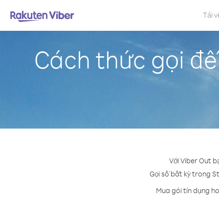
Tải v
Cách thức gọi đế
Với Viber Out b
Gọi số bất kỳ trong St
Mua gói tín dụng ho