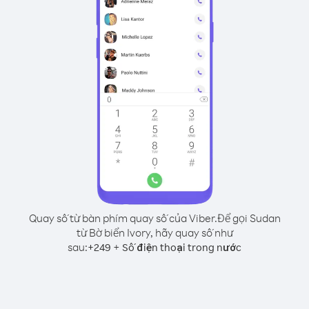
Quay số từ bàn phím quay số của Viber.
Để gọi Sudan
từ Bờ biển Ivory, hãy quay số như
sau:
+
+
249
Số điện thoại trong nước