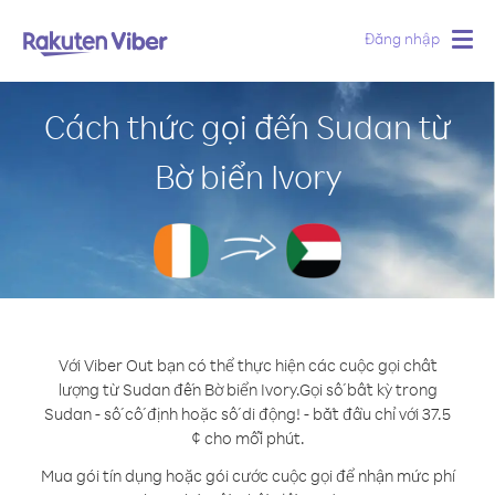
Đăng nhập
Togg
navig
Cách thức gọi đến Sudan từ
Bờ biển Ivory
Với Viber Out bạn có thể thực hiện các cuộc gọi chất
lượng từ Sudan đến Bờ biển Ivory.
Gọi số bất kỳ trong
Sudan - số cố định hoặc số di động! - bắt đầu chỉ với 37.5
¢ cho mỗi phút.
Mua gói tín dụng hoặc gói cước cuộc gọi để nhận mức phí