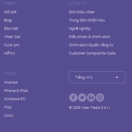
VIBER
CÔNG TY
Nổi bật
Giới thiệu Viber
Blog
Trung tâm Nhãn hiệu
Bảo mật
Nghề nghiệp
Viber Out
Điều khoản & Chính sách
Cước phí
Chính sách Quyền riêng tư
Hỗ trợ
Customer Complaints Code
TẢI VỀ
Tiếng Việt
Android
iPhone & iPad
Windows PC
Mac
©
2026
Viber Media S.à r.l.
Linux