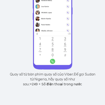
Quay số từ bàn phím quay số của Viber.
Để gọi Sudan
từ Nigeria, hãy quay số như
sau:
+
+
249
Số điện thoại trong nước