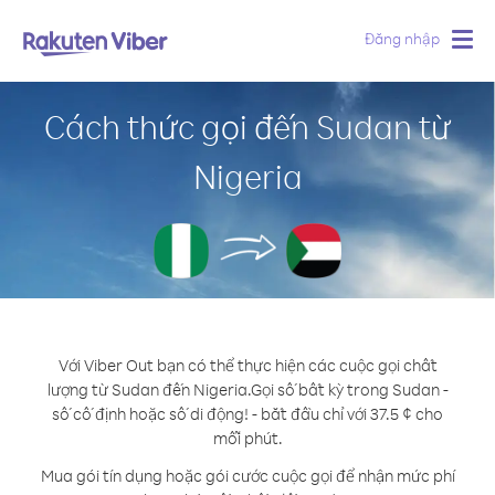
Đăng nhập
Togg
navig
Cách thức gọi đến Sudan từ
Nigeria
Với Viber Out bạn có thể thực hiện các cuộc gọi chất
lượng từ Sudan đến Nigeria.
Gọi số bất kỳ trong Sudan -
số cố định hoặc số di động! - bắt đầu chỉ với 37.5 ¢ cho
mỗi phút.
Mua gói tín dụng hoặc gói cước cuộc gọi để nhận mức phí