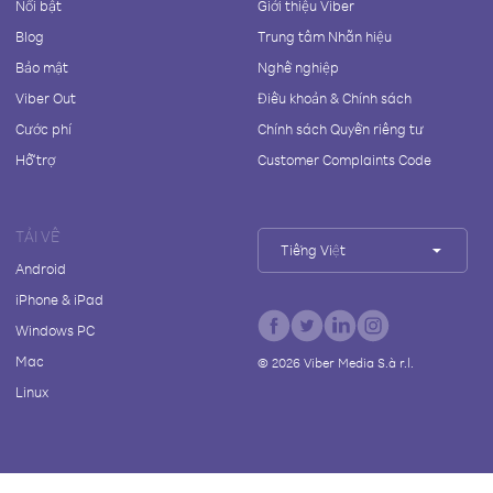
Nổi bật
Giới thiệu Viber
Blog
Trung tâm Nhãn hiệu
Bảo mật
Nghề nghiệp
Viber Out
Điều khoản & Chính sách
Cước phí
Chính sách Quyền riêng tư
Hỗ trợ
Customer Complaints Code
TẢI VỀ
Tiếng Việt
Android
iPhone & iPad
Windows PC
Mac
©
2026
Viber Media S.à r.l.
Linux