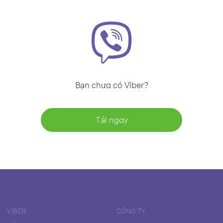
Bạn chưa có Viber?
Tải ngay
VIBER
CÔNG TY