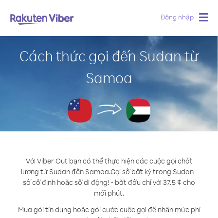
Đăng nhập
Togg
navig
Cách thức gọi đến Sudan từ
Samoa
Với Viber Out bạn có thể thực hiện các cuộc gọi chất
lượng từ Sudan đến Samoa.
Gọi số bất kỳ trong Sudan -
số cố định hoặc số di động! - bắt đầu chỉ với 37.5 ¢ cho
mỗi phút.
Mua gói tín dụng hoặc gói cước cuộc gọi để nhận mức phí