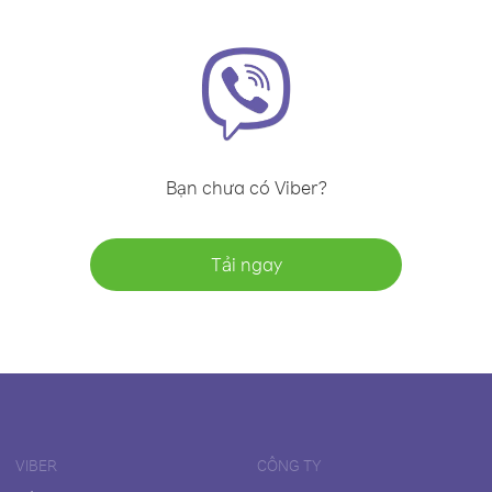
Bạn chưa có Viber?
Tải ngay
VIBER
CÔNG TY