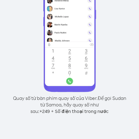
Quay số từ bàn phím quay số của Viber.
Để gọi Sudan
từ Samoa, hãy quay số như
sau:
+
+
249
Số điện thoại trong nước