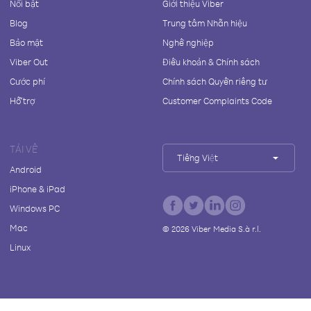
Nổi bật
Giới thiệu Viber
Blog
Trung tâm Nhãn hiệu
Bảo mật
Nghề nghiệp
Viber Out
Điều khoản & Chính sách
Cước phí
Chính sách Quyền riêng tư
Hỗ trợ
Customer Complaints Code
TẢI VỀ
Tiếng Việt
Android
iPhone & iPad
Windows PC
Mac
©
2026
Viber Media S.à r.l.
Linux