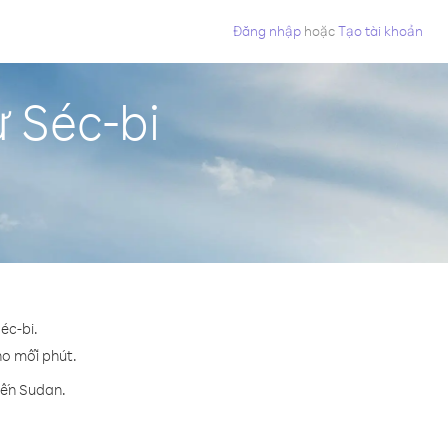
Đăng nhập
hoặc
Tạo tài khoản
 Séc-bi
éc-bi.
cho mỗi phút.
đến Sudan.