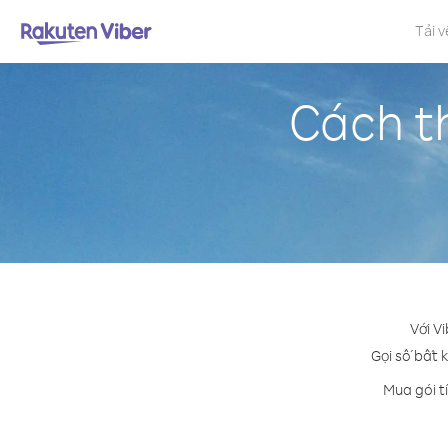
Tải v
Cách t
Với V
Gọi số bất k
Mua gói t