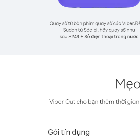
Quay số từ bàn phím quay số của Viber.
Để
Sudan từ Séc-bi, hãy quay số như
sau:
+
+
249
Số điện thoại trong nước
Mẹo
Viber Out cho bạn thêm thời gian 
Gói tín dụng