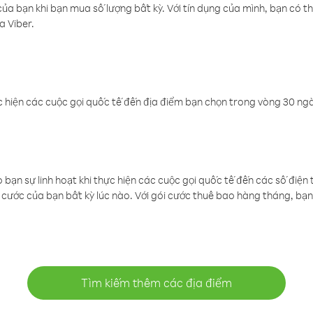
a bạn khi bạn mua số lượng bất kỳ. Với tín dụng của mình, bạn có th
a Viber.
 hiện các cuộc gọi quốc tế đến địa điểm bạn chọn trong vòng 30 ngày
ạn sự linh hoạt khi thực hiện các cuộc gọi quốc tế đến các số điện 
cước của bạn bất kỳ lúc nào. Với gói cước thuê bao hàng tháng, bạn 
Tìm kiếm thêm các địa điểm