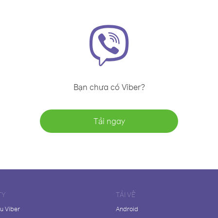
Bạn chưa có Viber?
Tải ngay
TY
TẢI VỀ
ệu Viber
Android