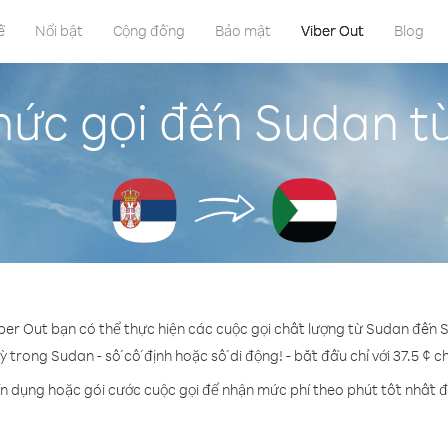
ề
Nổi bật
Cộng đồng
Bảo mật
Viber Out
Blog
hức gọi đến Sudan từ
iber Out bạn có thể thực hiện các cuộc gọi chất lượng từ Sudan đến S
ỳ trong Sudan - số cố định hoặc số di động! - bắt đầu chỉ với 37.5 ¢ 
ín dụng hoặc gói cước cuộc gọi để nhận mức phí theo phút tốt nhất 