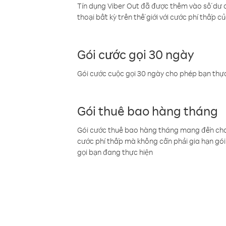
Tín dụng Viber Out đã được thêm vào số dư củ
thoại bất kỳ trên thế giới với cước phí thấp củ
Gói cước gọi 30 ngày
Gói cước cuộc gọi 30 ngày cho phép bạn thực
Gói thuê bao hàng tháng
Gói cước thuê bao hàng tháng mang đến cho b
cước phí thấp mà không cần phải gia hạn gói 
gọi bạn đang thực hiện