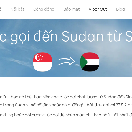
ề
Nổi bật
Cộng đồng
Bảo mật
Viber Out
Blog
c gọi đến Sudan từ 
er Out bạn có thể thực hiện các cuộc gọi chất lượng từ Sudan đến Si
ỳ trong Sudan - số cố định hoặc số di động! - bắt đầu chỉ với 37.5 ¢ 
ín dụng hoặc gói cước cuộc gọi để nhận mức phí theo phút tốt nhất 