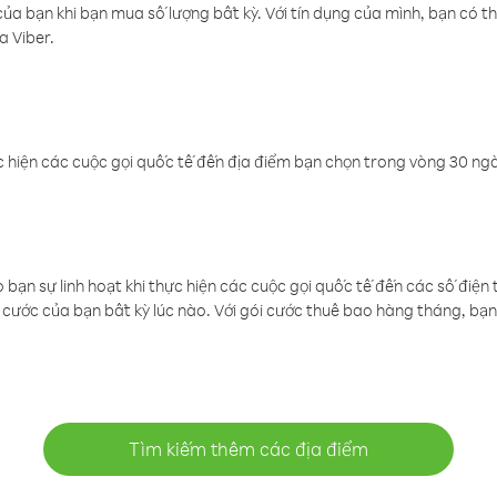
a bạn khi bạn mua số lượng bất kỳ. Với tín dụng của mình, bạn có th
a Viber.
 hiện các cuộc gọi quốc tế đến địa điểm bạn chọn trong vòng 30 ngày
ạn sự linh hoạt khi thực hiện các cuộc gọi quốc tế đến các số điện 
cước của bạn bất kỳ lúc nào. Với gói cước thuê bao hàng tháng, bạn 
Tìm kiếm thêm các địa điểm