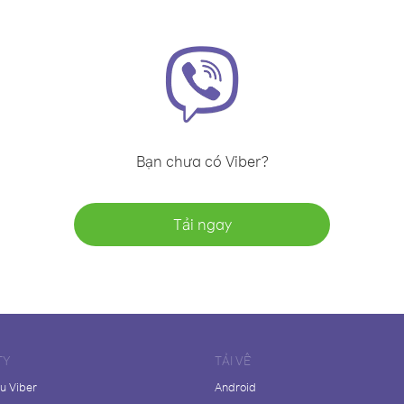
Bạn chưa có Viber?
Tải ngay
TY
TẢI VỀ
ệu Viber
Android