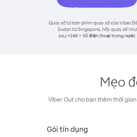
Quay số từ bàn phím quay số của Viber.
Để
Sudan từ Singapore, hãy quay số như
sau:
+
+
249
Số điện thoại trong nước
Mẹo đ
Viber Out cho bạn thêm thời gian 
Gói tín dụng