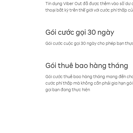
Tín dụng Viber Out đã được thêm vào số dư củ
thoại bất kỳ trên thế giới với cước phí thấp củ
Gói cước gọi 30 ngày
Gói cước cuộc gọi 30 ngày cho phép bạn thực
Gói thuê bao hàng tháng
Gói cước thuê bao hàng tháng mang đến cho b
cước phí thấp mà không cần phải gia hạn gói 
gọi bạn đang thực hiện