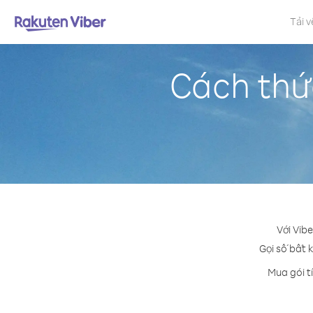
Tải v
Cách thứ
Với Vib
Gọi số bất k
Mua gói t