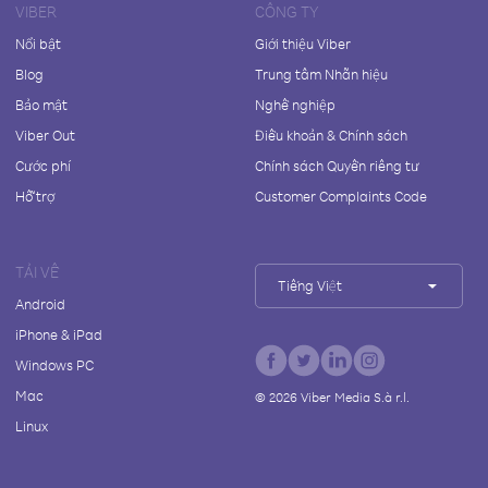
VIBER
CÔNG TY
Nổi bật
Giới thiệu Viber
Blog
Trung tâm Nhãn hiệu
Bảo mật
Nghề nghiệp
Viber Out
Điều khoản & Chính sách
Cước phí
Chính sách Quyền riêng tư
Hỗ trợ
Customer Complaints Code
TẢI VỀ
Tiếng Việt
Android
iPhone & iPad
Windows PC
Mac
©
2026
Viber Media S.à r.l.
Linux