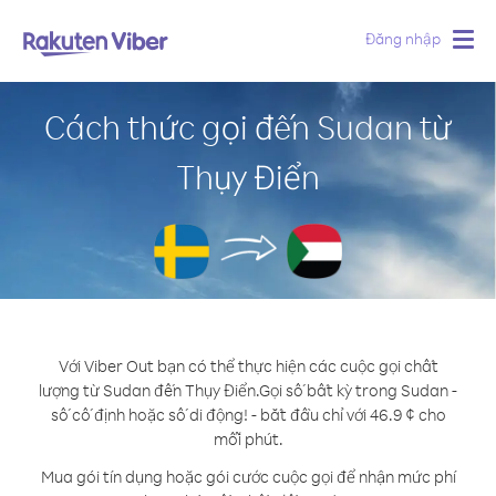
Đăng nhập
Togg
navig
Cách thức gọi đến Sudan từ
Thụy Điển
Với Viber Out bạn có thể thực hiện các cuộc gọi chất
lượng từ Sudan đến Thụy Điển.
Gọi số bất kỳ trong Sudan -
số cố định hoặc số di động! - bắt đầu chỉ với 46.9 ¢ cho
mỗi phút.
Mua gói tín dụng hoặc gói cước cuộc gọi để nhận mức phí