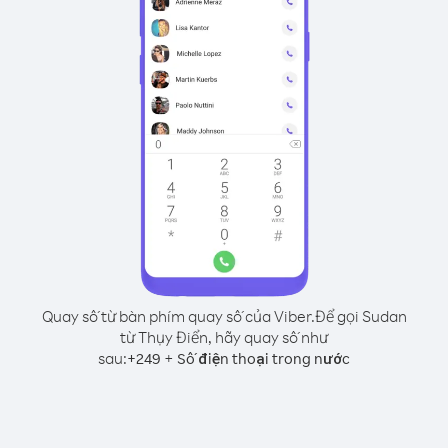
Quay số từ bàn phím quay số của Viber.
Để gọi Sudan
từ Thụy Điển, hãy quay số như
sau:
+
+
249
Số điện thoại trong nước