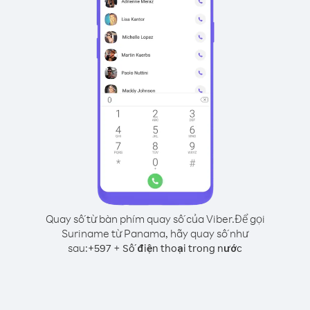
Quay số từ bàn phím quay số của Viber.
Để gọi
Suriname từ Panama, hãy quay số như
sau:
+
+
597
Số điện thoại trong nước