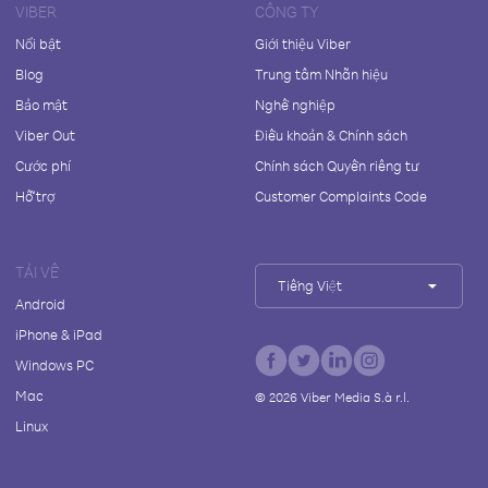
VIBER
CÔNG TY
Nổi bật
Giới thiệu Viber
Blog
Trung tâm Nhãn hiệu
Bảo mật
Nghề nghiệp
Viber Out
Điều khoản & Chính sách
Cước phí
Chính sách Quyền riêng tư
Hỗ trợ
Customer Complaints Code
TẢI VỀ
Tiếng Việt
Android
iPhone & iPad
Windows PC
Mac
©
2026
Viber Media S.à r.l.
Linux