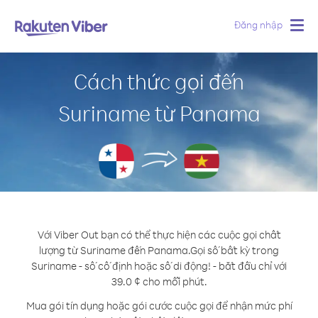
Đăng nhập
Togg
navig
Cách thức gọi đến
Suriname từ Panama
Với Viber Out bạn có thể thực hiện các cuộc gọi chất
lượng từ Suriname đến Panama.
Gọi số bất kỳ trong
Suriname - số cố định hoặc số di động! - bắt đầu chỉ với
39.0 ¢ cho mỗi phút.
Mua gói tín dụng hoặc gói cước cuộc gọi để nhận mức phí