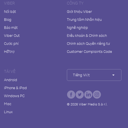
VIBER
CÔNG TY
Nổi bật
Giới thiệu Viber
Blog
Trung tâm Nhãn hiệu
Bảo mật
Nghề nghiệp
Viber Out
Điều khoản & Chính sách
Cước phí
Chính sách Quyền riêng tư
Hỗ trợ
Customer Complaints Code
TẢI VỀ
Tiếng Việt
Android
iPhone & iPad
Windows PC
Mac
©
2026
Viber Media S.à r.l.
Linux