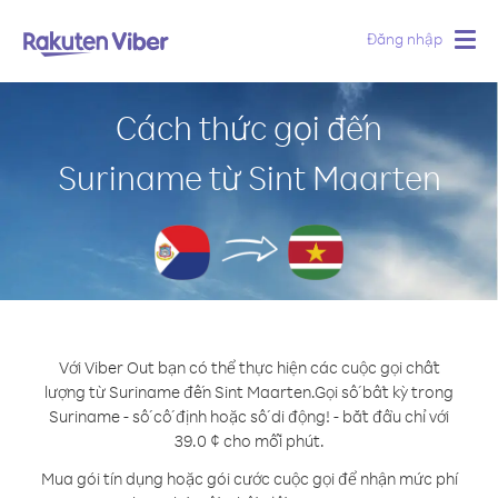
Đăng nhập
Togg
navig
Cách thức gọi đến
Suriname từ Sint Maarten
Với Viber Out bạn có thể thực hiện các cuộc gọi chất
lượng từ Suriname đến Sint Maarten.
Gọi số bất kỳ trong
Suriname - số cố định hoặc số di động! - bắt đầu chỉ với
39.0 ¢ cho mỗi phút.
Mua gói tín dụng hoặc gói cước cuộc gọi để nhận mức phí