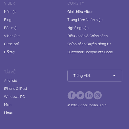
VIBER
CÔNG TY
Nổi bật
Giới thiệu Viber
Blog
Trung tâm Nhãn hiệu
Bảo mật
Nghề nghiệp
Viber Out
Điều khoản & Chính sách
Cước phí
Chính sách Quyền riêng tư
Hỗ trợ
Customer Complaints Code
TẢI VỀ
Tiếng Việt
Android
iPhone & iPad
Windows PC
Mac
©
2026
Viber Media S.à r.l.
Linux