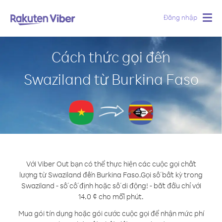
Đăng nhập
Togg
navig
Cách thức gọi đến
Swaziland từ Burkina Faso
Với Viber Out bạn có thể thực hiện các cuộc gọi chất
lượng từ Swaziland đến Burkina Faso.
Gọi số bất kỳ trong
Swaziland - số cố định hoặc số di động! - bắt đầu chỉ với
14.0 ¢ cho mỗi phút.
Mua gói tín dụng hoặc gói cước cuộc gọi để nhận mức phí