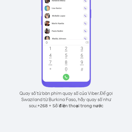
Quay số từ bàn phím quay số của Viber.
Để gọi
Swaziland từ Burkina Faso, hãy quay số như
sau:
+
+
268
Số điện thoại trong nước