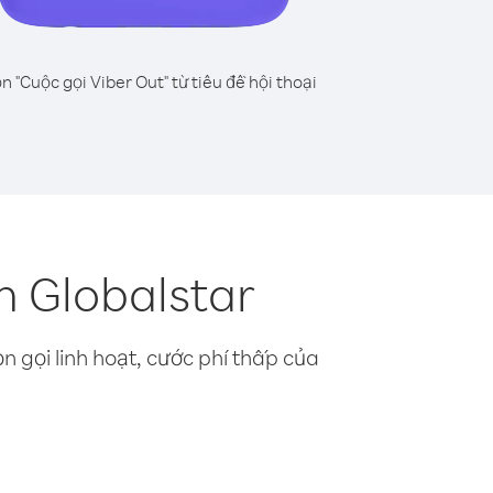
n "Cuộc gọi Viber Out" từ tiêu đề hội thoại
h Globalstar
n gọi linh hoạt, cước phí thấp của