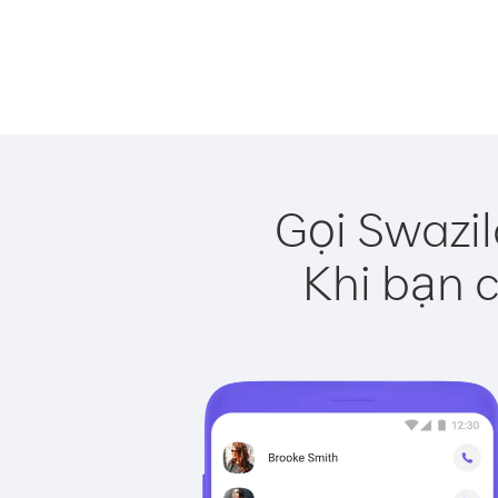
Gọi Swazi
Khi bạn c