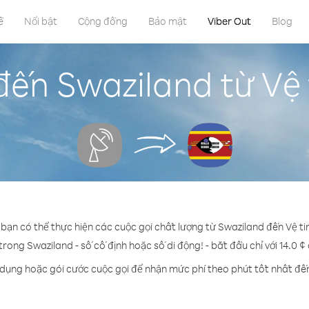
ề
Nổi bật
Cộng đồng
Bảo mật
Viber Out
Blog
đến Swaziland từ Vệ 
 bạn có thể thực hiện các cuộc gọi chất lượng từ Swaziland đến Vệ ti
 trong Swaziland - số cố định hoặc số di động! - bắt đầu chỉ với 14.0 ¢
 dụng hoặc gói cước cuộc gọi để nhận mức phí theo phút tốt nhất đế