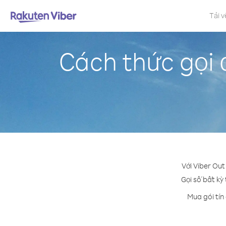
Tải v
Cách thức gọi 
Với Viber Out
Gọi số bất kỳ
Mua gói tín