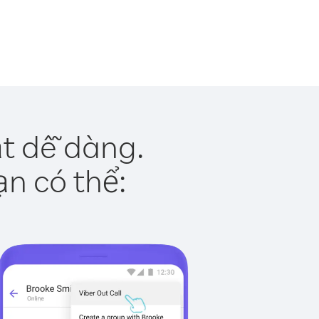
t dễ dàng.
ạn có thể: