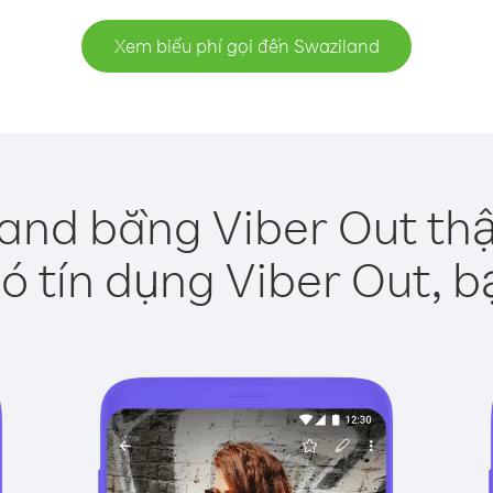
Xem biểu phí gọi đến Swaziland
land bằng Viber Out thậ
ó tín dụng Viber Out, b