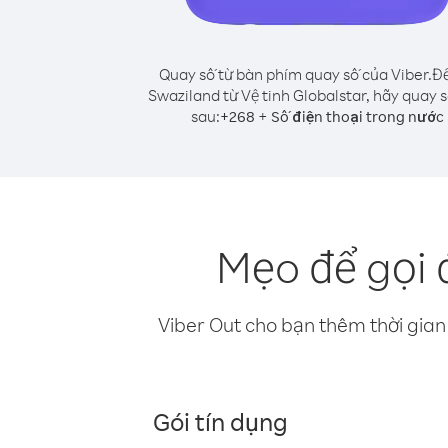
Quay số từ bàn phím quay số của Viber.
Để
Swaziland từ Vệ tinh Globalstar, hãy quay 
sau:
+
+
268
Số điện thoại trong nước
Mẹo để gọi 
Viber Out cho bạn thêm thời gian 
Gói tín dụng