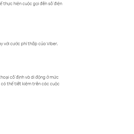
ể thực hiện cuộc gọi đến số điện
 với cước phí thấp của Viber.
thoại cố định và di động ở mức
có thể tiết kiệm trên các cuộc