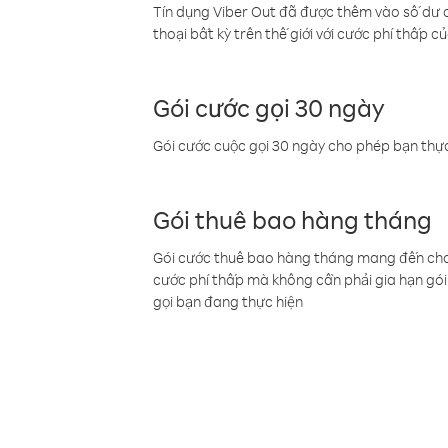
Tín dụng Viber Out đã được thêm vào số dư củ
thoại bất kỳ trên thế giới với cước phí thấp củ
Gói cước gọi 30 ngày
Gói cước cuộc gọi 30 ngày cho phép bạn thực
Gói thuê bao hàng tháng
Gói cước thuê bao hàng tháng mang đến cho b
cước phí thấp mà không cần phải gia hạn gói 
gọi bạn đang thực hiện