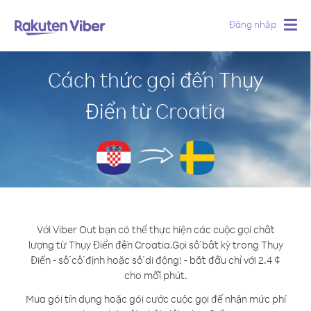
Đăng nhập
Togg
navig
Cách thức gọi đến Thụy
Điển từ Croatia
Với Viber Out bạn có thể thực hiện các cuộc gọi chất
lượng từ Thụy Điển đến Croatia.
Gọi số bất kỳ trong Thụy
Điển - số cố định hoặc số di động! - bắt đầu chỉ với 2.4 ¢
cho mỗi phút.
Mua gói tín dụng hoặc gói cước cuộc gọi để nhận mức phí