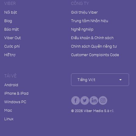
VIBER
CÔNG TY
Nổi bật
Giới thiệu Viber
Blog
Trung tâm Nhãn hiệu
Bảo mật
Nghề nghiệp
Viber Out
Điều khoản & Chính sách
Cước phí
Chính sách Quyền riêng tư
Hỗ trợ
Customer Complaints Code
TẢI VỀ
Tiếng Việt
Android
iPhone & iPad
Windows PC
Mac
©
2026
Viber Media S.à r.l.
Linux