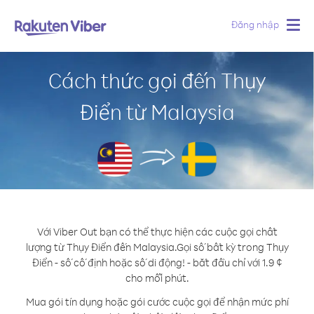
Đăng nhập
Togg
navig
Cách thức gọi đến Thụy
Điển từ Malaysia
Với Viber Out bạn có thể thực hiện các cuộc gọi chất
lượng từ Thụy Điển đến Malaysia.
Gọi số bất kỳ trong Thụy
Điển - số cố định hoặc số di động! - bắt đầu chỉ với 1.9 ¢
cho mỗi phút.
Mua gói tín dụng hoặc gói cước cuộc gọi để nhận mức phí