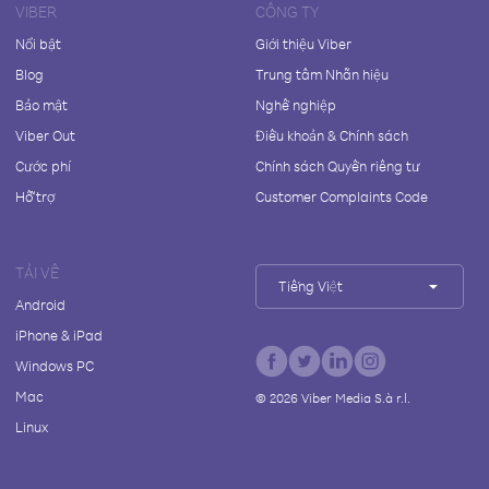
VIBER
CÔNG TY
Nổi bật
Giới thiệu Viber
Blog
Trung tâm Nhãn hiệu
Bảo mật
Nghề nghiệp
Viber Out
Điều khoản & Chính sách
Cước phí
Chính sách Quyền riêng tư
Hỗ trợ
Customer Complaints Code
TẢI VỀ
Tiếng Việt
Android
iPhone & iPad
Windows PC
Mac
©
2026
Viber Media S.à r.l.
Linux