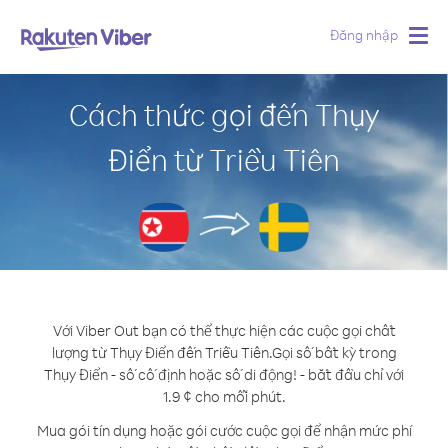
Đăng nhập
Togg
navig
Cách thức gọi đến Thụy
Điển từ Triều Tiên
Với Viber Out bạn có thể thực hiện các cuộc gọi chất
lượng từ Thụy Điển đến Triều Tiên.
Gọi số bất kỳ trong
Thụy Điển - số cố định hoặc số di động! - bắt đầu chỉ với
1.9 ¢ cho mỗi phút.
Mua gói tín dụng hoặc gói cước cuộc gọi để nhận mức phí