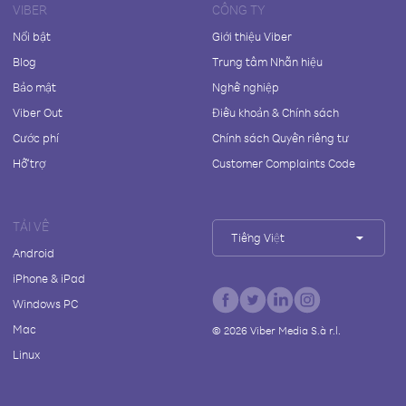
VIBER
CÔNG TY
Nổi bật
Giới thiệu Viber
Blog
Trung tâm Nhãn hiệu
Bảo mật
Nghề nghiệp
Viber Out
Điều khoản & Chính sách
Cước phí
Chính sách Quyền riêng tư
Hỗ trợ
Customer Complaints Code
TẢI VỀ
Tiếng Việt
Android
iPhone & iPad
Windows PC
Mac
©
2026
Viber Media S.à r.l.
Linux