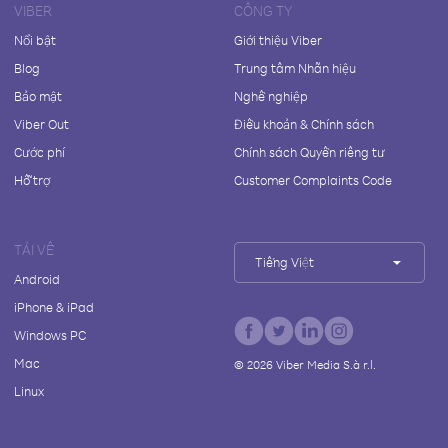
VIBER
CÔNG TY
Nổi bật
Giới thiệu Viber
Blog
Trung tâm Nhãn hiệu
Bảo mật
Nghề nghiệp
Viber Out
Điều khoản & Chính sách
Cước phí
Chính sách Quyền riêng tư
Hỗ trợ
Customer Complaints Code
TẢI VỀ
Tiếng Việt
Android
iPhone & iPad
Windows PC
Mac
©
2026
Viber Media S.à r.l.
Linux