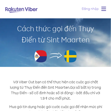
Đăng nhập
Togg
navig
Cách thức gọi đến Thụy
Điển từ Sint Maarten
Với Viber Out bạn có thể thực hiện các cuộc gọi chất
lượng từ Thụy Điển đến Sint Maarten.
Gọi số bất kỳ trong
Thụy Điển - số cố định hoặc số di động! - bắt đầu chỉ với
1.9 ¢ cho mỗi phút.
Mua gói tín dụng hoặc gói cước cuộc gọi để nhận mức phí