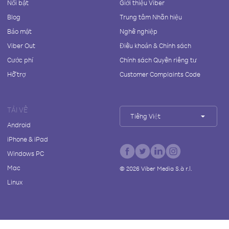
Nổi bật
Giới thiệu Viber
Blog
Trung tâm Nhãn hiệu
Bảo mật
Nghề nghiệp
Viber Out
Điều khoản & Chính sách
Cước phí
Chính sách Quyền riêng tư
Hỗ trợ
Customer Complaints Code
TẢI VỀ
Tiếng Việt
Android
iPhone & iPad
Windows PC
Mac
©
2026
Viber Media S.à r.l.
Linux