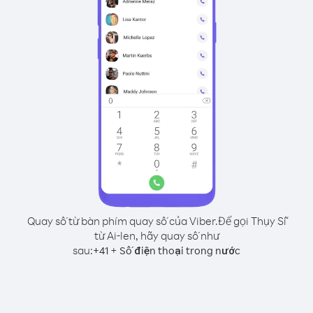
Quay số từ bàn phím quay số của Viber.
Để gọi Thụy Sĩ
từ Ai-len, hãy quay số như
sau:
+
+
41
Số điện thoại trong nước