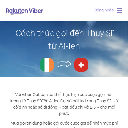
Đăng nhập
Togg
navig
Cách thức gọi đến Thụy Sĩ
từ Ai-len
Với Viber Out bạn có thể thực hiện các cuộc gọi chất
lượng từ Thụy Sĩ đến Ai-len.
Gọi số bất kỳ trong Thụy Sĩ - số
cố định hoặc số di động! - bắt đầu chỉ với 2.5 ¢ cho mỗi
phút.
Mua gói tín dụng hoặc gói cước cuộc gọi để nhận mức phí