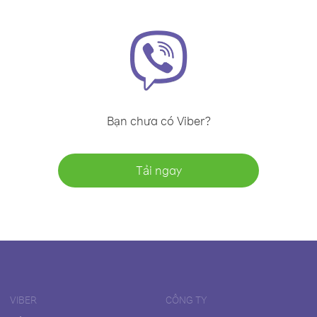
Bạn chưa có Viber?
Tải ngay
VIBER
CÔNG TY