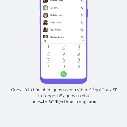
Quay số từ bàn phím quay số của Viber.
Để gọi Thụy Sĩ
từ Tonga, hãy quay số như
sau:
+
+
41
Số điện thoại trong nước