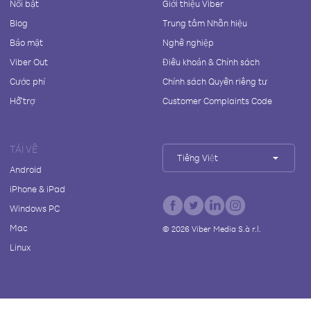
Nổi bật
Giới thiệu Viber
Blog
Trung tâm Nhãn hiệu
Bảo mật
Nghề nghiệp
Viber Out
Điều khoản & Chính sách
Cước phí
Chính sách Quyền riêng tư
Hỗ trợ
Customer Complaints Code
TẢI VỀ
Tiếng Việt
Android
iPhone & iPad
Windows PC
Mac
©
2026
Viber Media S.à r.l.
Linux