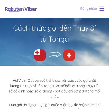
Đăng nhập
Togg
navig
Cách thức gọi đến Thụy Sĩ
từ Tonga
Với Viber Out bạn có thể thực hiện các cuộc gọi chất
lượng từ Thụy Sĩ đến Tonga.
Gọi số bất kỳ trong Thụy Sĩ -
số cố định hoặc số di động! - bắt đầu chỉ với 2.0 ¢ cho mỗi
phút.
Mua gói tín dụng hoặc gói cước cuộc gọi để nhận mức phí