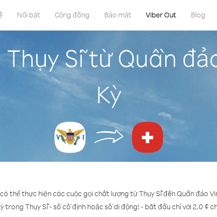
ề
Nổi bật
Cộng đồng
Bảo mật
Viber Out
Blog
 Thụy Sĩ từ Quần đả
Kỳ
 có thể thực hiện các cuộc gọi chất lượng từ Thụy Sĩ đến Quần đảo Vi
ỳ trong Thụy Sĩ - số cố định hoặc số di động! - bắt đầu chỉ với 2.0 ¢ 