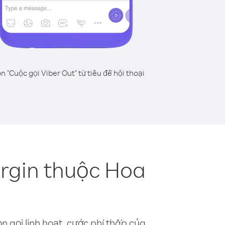
n "Cuộc gọi Viber Out" từ tiêu đề hội thoại
irgin thuộc Hoa
n gọi linh hoạt, cước phí thấp của