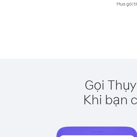
Mua gói tí
Gọi Thụy
Khi bạn c