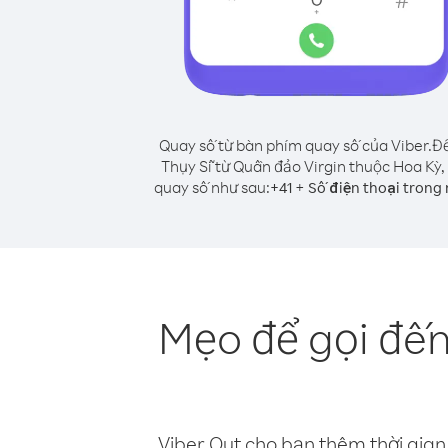
Quay số từ bàn phím quay số của Viber.
Để
Thụy Sĩ từ Quần đảo Virgin thuộc Hoa Kỳ,
quay số như sau:
+
+
41
Số điện thoại trong
Mẹo để gọi đến
Viber Out cho bạn thêm thời gian 