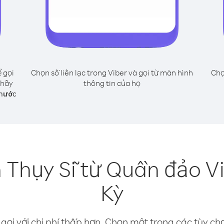
 gọi
Chọn số liên lạc trong Viber và gọi từ màn hình
Chọ
 hãy
thông tin của họ
 nước
 Thụy Sĩ từ Quần đảo V
Kỳ
gọi với chi phí thấp hơn. Chọn một trong các tùy chọ