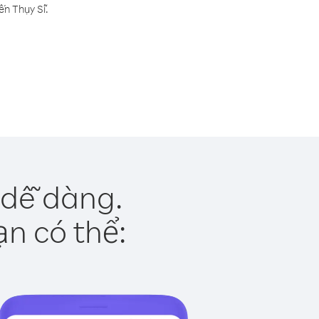
ến Thụy Sĩ.
 dễ dàng.
ạn có thể: