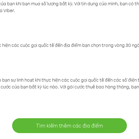
a bạn khi bạn mua số lượng bất kỳ. Với tín dụng của mình, bạn có th
a Viber.
 hiện các cuộc gọi quốc tế đến địa điểm bạn chọn trong vòng 30 ngày
ạn sự linh hoạt khi thực hiện các cuộc gọi quốc tế đến các số điện 
cước của bạn bất kỳ lúc nào. Với gói cước thuê bao hàng tháng, bạn 
Tìm kiếm thêm các địa điểm