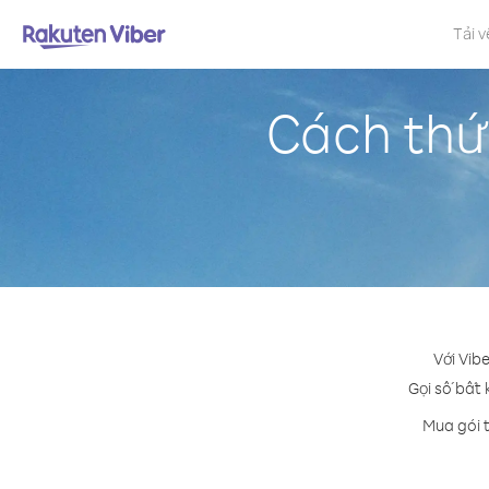
Tải v
Cách thức
Với Vib
Gọi số bất 
Mua gói t