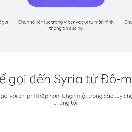
 gọi
Chọn số liên lạc trong Viber và gọi từ màn hình
Chọ
thông tin của họ
 gọi đến Syria từ Đô-m
gọi với chi phí thấp hơn. Chọn một trong các tùy chọ
chúng tôi: