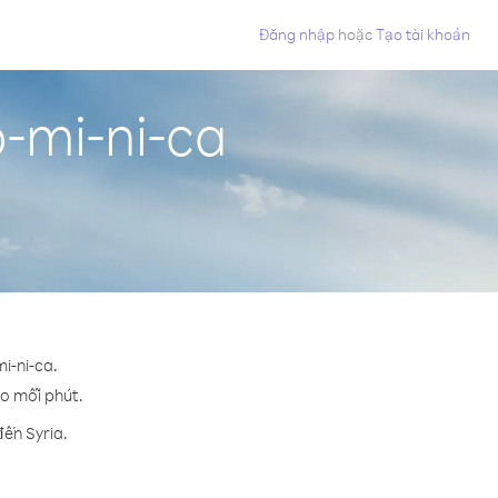
Đăng nhập
hoặc
Tạo tài khoản
ô-mi-ni-ca
i-ni-ca.
ho mỗi phút.
đến Syria.