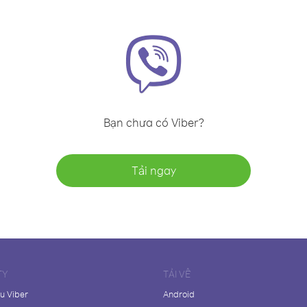
Bạn chưa có Viber?
Tải ngay
TY
TẢI VỀ
ệu Viber
Android