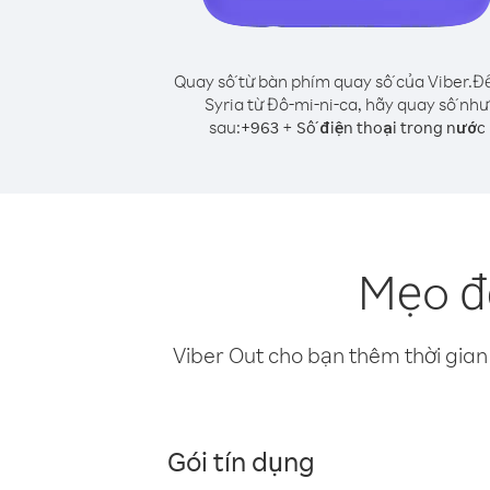
Quay số từ bàn phím quay số của Viber.
Để
Syria từ Đô-mi-ni-ca, hãy quay số như
sau:
+
+
963
Số điện thoại trong nước
Mẹo để
Viber Out cho bạn thêm thời gian 
Gói tín dụng