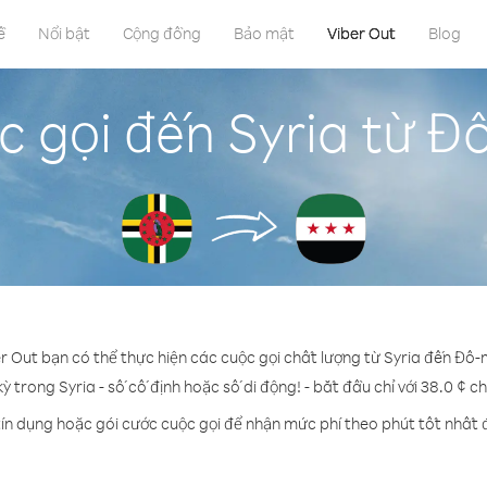
ề
Nổi bật
Cộng đồng
Bảo mật
Viber Out
Blog
 gọi đến Syria từ Đ
er Out bạn có thể thực hiện các cuộc gọi chất lượng từ Syria đến Đô-m
kỳ trong Syria - số cố định hoặc số di động! - bắt đầu chỉ với 38.0 ¢ c
ín dụng hoặc gói cước cuộc gọi để nhận mức phí theo phút tốt nhất 