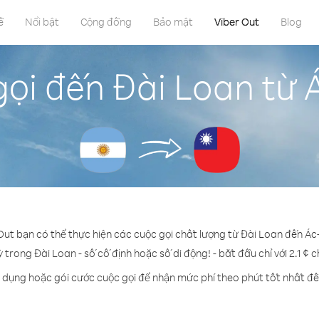
ề
Nổi bật
Cộng đồng
Bảo mật
Viber Out
Blog
ọi đến Đài Loan từ 
Out bạn có thể thực hiện các cuộc gọi chất lượng từ Đài Loan đến Ác
ỳ trong Đài Loan - số cố định hoặc số di động! - bắt đầu chỉ với 2.1 ¢ 
n dụng hoặc gói cước cuộc gọi để nhận mức phí theo phút tốt nhất đế