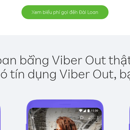
Xem biểu phí gọi đến Đài Loan
oan bằng Viber Out thậ
ó tín dụng Viber Out, b