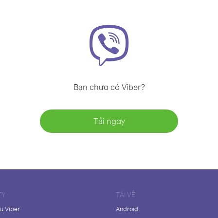
Bạn chưa có Viber?
Tải ngay
TY
TẢI VỀ
ệu Viber
Android