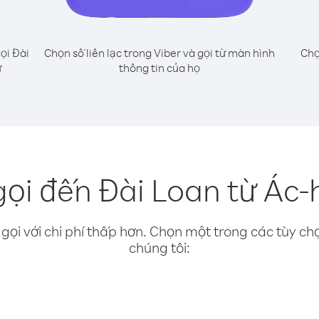
ọi Đài
Chọn số liên lạc trong Viber và gọi từ màn hình
Chọ
ư
thông tin của họ
ọi đến Đài Loan từ Ác-
gọi với chi phí thấp hơn. Chọn một trong các tùy chọ
chúng tôi: