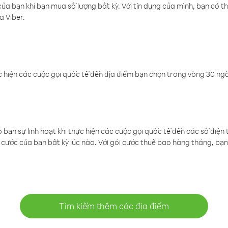
a bạn khi bạn mua số lượng bất kỳ. Với tín dụng của mình, bạn có th
a Viber.
 hiện các cuộc gọi quốc tế đến địa điểm bạn chọn trong vòng 30 ngày
ạn sự linh hoạt khi thực hiện các cuộc gọi quốc tế đến các số điện 
cước của bạn bất kỳ lúc nào. Với gói cước thuê bao hàng tháng, bạn 
Tìm kiếm thêm các địa điểm