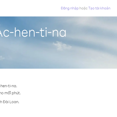
Đăng nhập
hoặc
Tạo tài khoản
Ác-hen-ti-na
-hen-ti-na.
cho mỗi phút.
n Đài Loan.