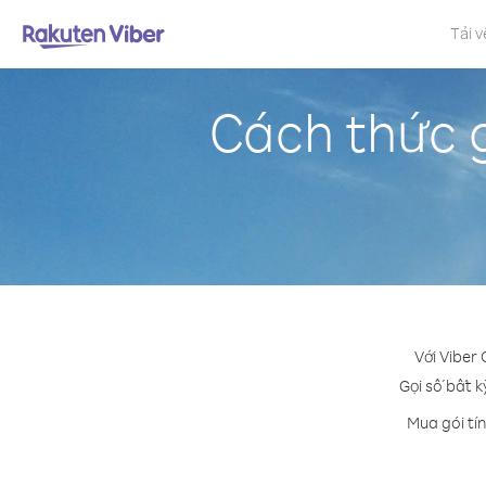
Tải v
Cách thức g
Với Viber 
Gọi số bất k
Mua gói tí