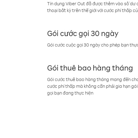
Tín dụng Viber Out đã được thêm vào số dư củ
thoại bất kỳ trên thế giới với cước phí thấp củ
Gói cước gọi 30 ngày
Gói cước cuộc gọi 30 ngày cho phép bạn thực
Gói thuê bao hàng tháng
Gói cước thuê bao hàng tháng mang đến cho b
cước phí thấp mà không cần phải gia hạn gói 
gọi bạn đang thực hiện