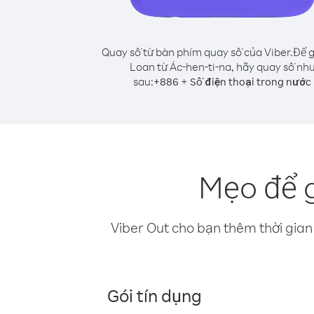
Quay số từ bàn phím quay số của Viber.
Để g
Loan từ Ác-hen-ti-na, hãy quay số nh
sau:
+
+
886
Số điện thoại trong nước
Mẹo để g
Viber Out cho bạn thêm thời gian 
Gói tín dụng