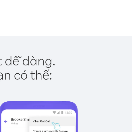
t dễ dàng.
ạn có thể: