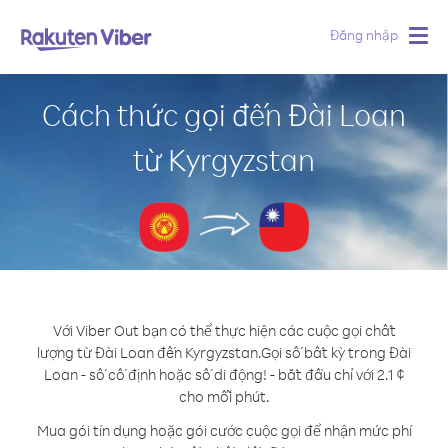
Đăng nhập
Togg
navig
Cách thức gọi đến Đài Loan
từ Kyrgyzstan
Với Viber Out bạn có thể thực hiện các cuộc gọi chất
lượng từ Đài Loan đến Kyrgyzstan.
Gọi số bất kỳ trong Đài
Loan - số cố định hoặc số di động! - bắt đầu chỉ với 2.1 ¢
cho mỗi phút.
Mua gói tín dụng hoặc gói cước cuộc gọi để nhận mức phí