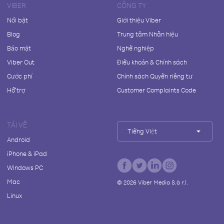
VIBER
CÔNG TY
Nổi bật
Giới thiệu Viber
Blog
Trung tâm Nhãn hiệu
Bảo mật
Nghề nghiệp
Viber Out
Điều khoản & Chính sách
Cước phí
Chính sách Quyền riêng tư
Hỗ trợ
Customer Complaints Code
TẢI VỀ
Tiếng Việt
Android
iPhone & iPad
Windows PC
Mac
©
2026
Viber Media S.à r.l.
Linux