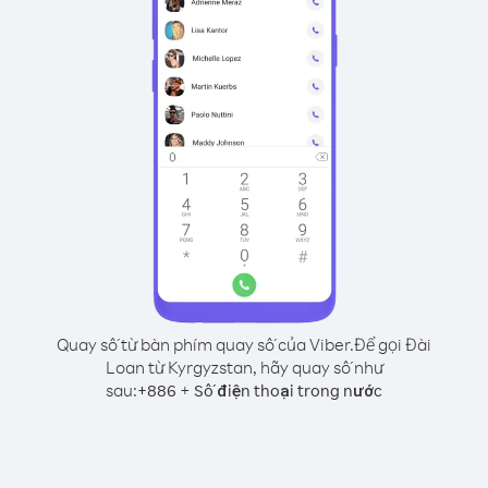
Quay số từ bàn phím quay số của Viber.
Để gọi Đài
Loan từ Kyrgyzstan, hãy quay số như
sau:
+
+
886
Số điện thoại trong nước