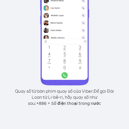
Quay số từ bàn phím quay số của Viber.
Để gọi Đài
Loan từ Li-bê-ri, hãy quay số như
sau:
+
+
886
Số điện thoại trong nước