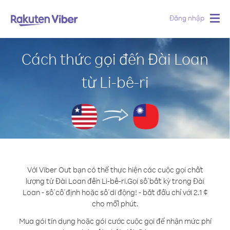
Đăng nhập
Togg
navig
Cách thức gọi đến Đài Loan
từ Li-bê-ri
Với Viber Out bạn có thể thực hiện các cuộc gọi chất
lượng từ Đài Loan đến Li-bê-ri.
Gọi số bất kỳ trong Đài
Loan - số cố định hoặc số di động! - bắt đầu chỉ với 2.1 ¢
cho mỗi phút.
Mua gói tín dụng hoặc gói cước cuộc gọi để nhận mức phí