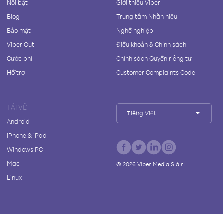
Nổi bật
Giới thiệu Viber
Blog
Trung tâm Nhãn hiệu
Bảo mật
Nghề nghiệp
Viber Out
Điều khoản & Chính sách
Cước phí
Chính sách Quyền riêng tư
Hỗ trợ
Customer Complaints Code
TẢI VỀ
Tiếng Việt
Android
iPhone & iPad
Windows PC
Mac
©
2026
Viber Media S.à r.l.
Linux