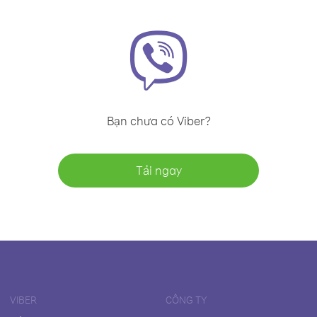
Bạn chưa có Viber?
Tải ngay
VIBER
CÔNG TY