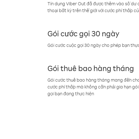
Tín dụng Viber Out đã được thêm vào số dư củ
thoại bất kỳ trên thế giới với cước phí thấp củ
Gói cước gọi 30 ngày
Gói cước cuộc gọi 30 ngày cho phép bạn thực
Gói thuê bao hàng tháng
Gói cước thuê bao hàng tháng mang đến cho b
cước phí thấp mà không cần phải gia hạn gói 
gọi bạn đang thực hiện