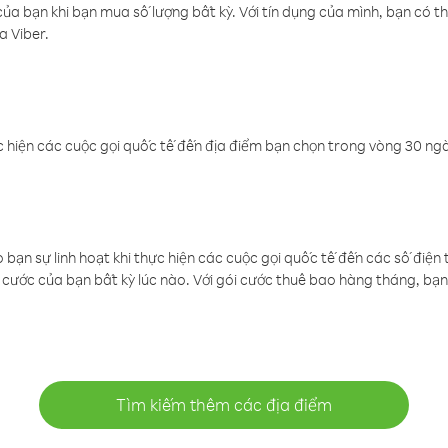
a bạn khi bạn mua số lượng bất kỳ. Với tín dụng của mình, bạn có th
a Viber.
 hiện các cuộc gọi quốc tế đến địa điểm bạn chọn trong vòng 30 ngày
ạn sự linh hoạt khi thực hiện các cuộc gọi quốc tế đến các số điện 
cước của bạn bất kỳ lúc nào. Với gói cước thuê bao hàng tháng, bạn 
Tìm kiếm thêm các địa điểm