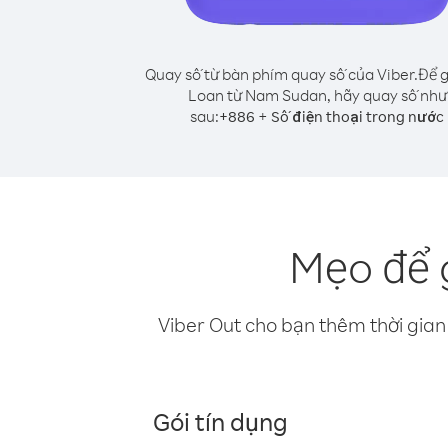
Quay số từ bàn phím quay số của Viber.
Để g
Loan từ Nam Sudan, hãy quay số như
sau:
+
+
886
Số điện thoại trong nước
Mẹo để 
Viber Out cho bạn thêm thời gian 
Gói tín dụng