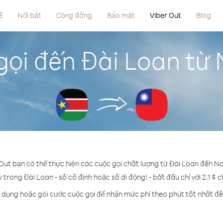
ề
Nổi bật
Cộng đồng
Bảo mật
Viber Out
Blog
gọi đến Đài Loan t
 Out bạn có thể thực hiện các cuộc gọi chất lượng từ Đài Loan đến 
ỳ trong Đài Loan - số cố định hoặc số di động! - bắt đầu chỉ với 2.1 ¢ 
n dụng hoặc gói cước cuộc gọi để nhận mức phí theo phút tốt nhất đế