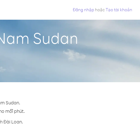
Đăng nhập
hoặc
Tạo tài khoản
ừ Nam Sudan
Nam Sudan.
cho mỗi phút.
n Đài Loan.