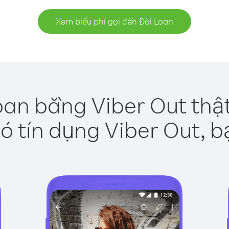
Xem biểu phí gọi đến Đài Loan
oan bằng Viber Out thậ
ó tín dụng Viber Out, b