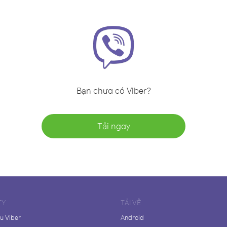
Bạn chưa có Viber?
Tải ngay
TY
TẢI VỀ
ệu Viber
Android