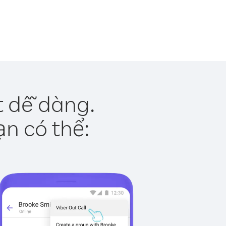
t dễ dàng.
ạn có thể: