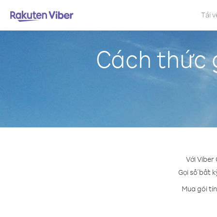
Tải v
Cách thức 
Với Viber
Gọi số bất k
Mua gói tí