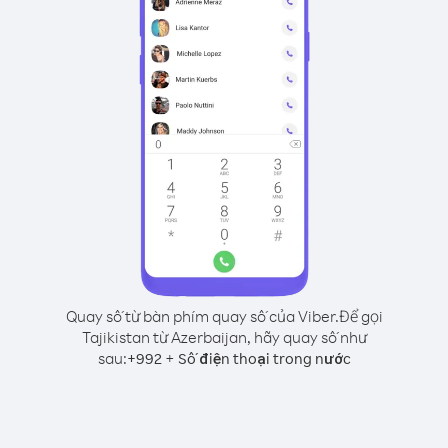
Quay số từ bàn phím quay số của Viber.
Để gọi
Tajikistan từ Azerbaijan, hãy quay số như
sau:
+
+
992
Số điện thoại trong nước