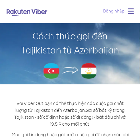
Đăng nhập
Togg
navig
Cách thức gọi đến
Tajikistan từ Azerbaijan
Với Viber Out bạn có thể thực hiện các cuộc gọi chất
lượng từ Tajikistan đến Azerbaijan.
Gọi số bất kỳ trong
Tajikistan - số cố định hoặc số di động! - bắt đầu chỉ với
19.5 ¢ cho mỗi phút.
Mua gói tín dụng hoặc gói cước cuộc gọi để nhận mức phí