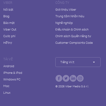
VIBER
CÔNG TY
Nổi bật
Giới thiệu Viber
Blog
Trung tâm Nhãn hiệu
Bảo mật
Nghề nghiệp
Viber Out
Điều khoản & Chính sách
Cước phí
Chính sách Quyền riêng tư
Hỗ trợ
Customer Complaints Code
TẢI VỀ
Tiếng Việt
Android
iPhone & iPad
Windows PC
Mac
©
2026
Viber Media S.à r.l.
Linux