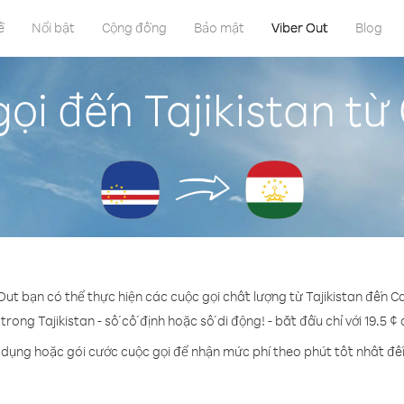
ề
Nổi bật
Cộng đồng
Bảo mật
Viber Out
Blog
ọi đến Tajikistan t
 Out bạn có thể thực hiện các cuộc gọi chất lượng từ Tajikistan đến C
 trong Tajikistan - số cố định hoặc số di động! - bắt đầu chỉ với 19.5 ¢
 dụng hoặc gói cước cuộc gọi để nhận mức phí theo phút tốt nhất đến