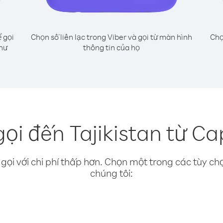
 gọi
Chọn số liên lạc trong Viber và gọi từ màn hình
Chọ
như
thông tin của họ
ọi đến Tajikistan từ C
gọi với chi phí thấp hơn. Chọn một trong các tùy chọ
chúng tôi: