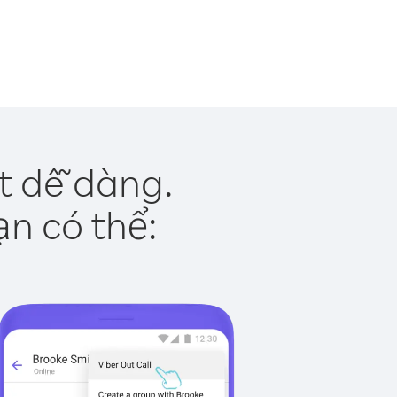
ật dễ dàng.
ạn có thể: