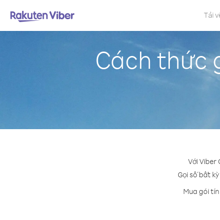
Tải v
Cách thức g
Với Viber
Gọi số bất kỳ
Mua gói tín