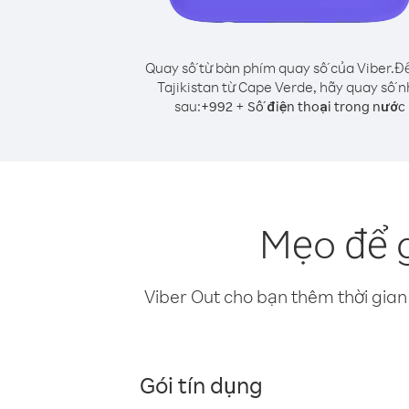
Quay số từ bàn phím quay số của Viber.
Để
Tajikistan từ Cape Verde, hãy quay số 
sau:
+
+
992
Số điện thoại trong nước
Mẹo để g
Viber Out cho bạn thêm thời gian 
Gói tín dụng