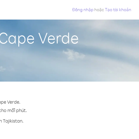
Đăng nhập
hoặc
Tạo tài khoản
ừ Cape Verde
ape Verde.
 cho mỗi phút.
 Tajikistan.