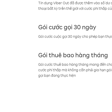
Tín dụng Viber Out đã được thêm vào số dư củ
thoại bất kỳ trên thế giới với cước phí thấp củ
Gói cước gọi 30 ngày
Gói cước cuộc gọi 30 ngày cho phép bạn thực
Gói thuê bao hàng tháng
Gói cước thuê bao hàng tháng mang đến cho b
cước phí thấp mà không cần phải gia hạn gói 
gọi bạn đang thực hiện