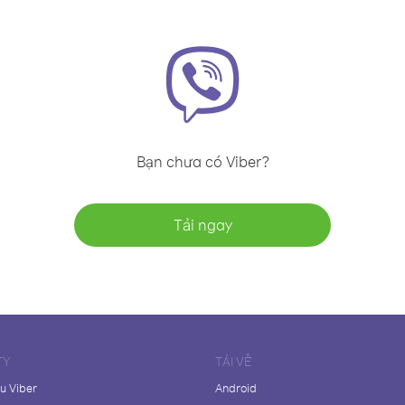
Bạn chưa có Viber?
Tải ngay
TY
TẢI VỀ
ệu Viber
Android