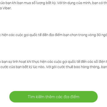
a bạn khi bạn mua số lượng bất kỳ. Với tín dụng của mình, bạn có th
a Viber.
 hiện các cuộc gọi quốc tế đến địa điểm bạn chọn trong vòng 30 ngày
ạn sự linh hoạt khi thực hiện các cuộc gọi quốc tế đến các số điện 
cước của bạn bất kỳ lúc nào. Với gói cước thuê bao hàng tháng, bạn 
Tìm kiếm thêm các địa điểm