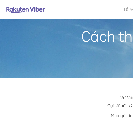
Tải v
Cách thứ
Với Vi
Gọi số bất kỳ
Mua gói tín