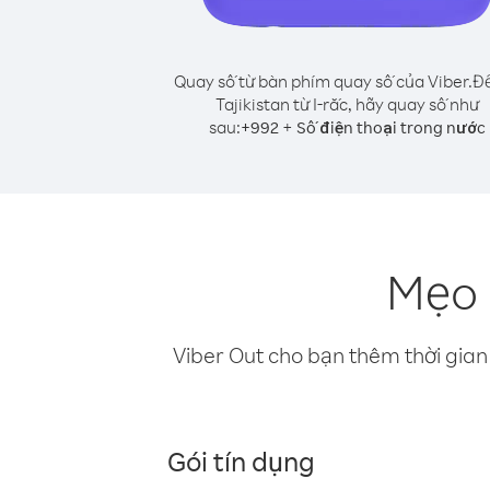
Quay số từ bàn phím quay số của Viber.
Để
Tajikistan từ I-rắc, hãy quay số như
sau:
+
+
992
Số điện thoại trong nước
Mẹo đ
Viber Out cho bạn thêm thời gian 
Gói tín dụng