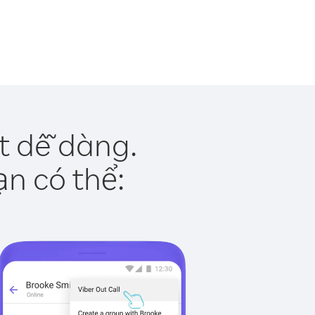
ật dễ dàng.
ạn có thể: