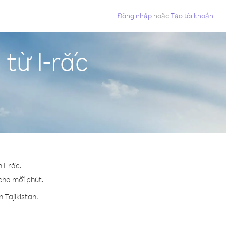
Đăng nhập
hoặc
Tạo tài khoản
 từ I-rắc
 I-rắc.
 cho mỗi phút.
 Tajikistan.