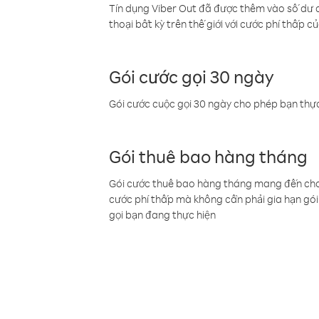
Tín dụng Viber Out đã được thêm vào số dư củ
thoại bất kỳ trên thế giới với cước phí thấp củ
Gói cước gọi 30 ngày
Gói cước cuộc gọi 30 ngày cho phép bạn thực
Gói thuê bao hàng tháng
Gói cước thuê bao hàng tháng mang đến cho b
cước phí thấp mà không cần phải gia hạn gói 
gọi bạn đang thực hiện