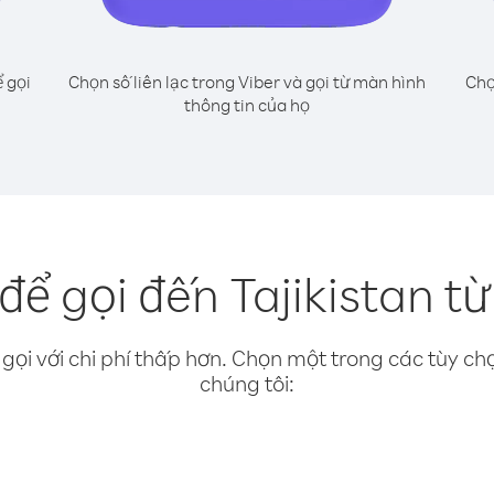
 gọi
Chọn số liên lạc trong Viber và gọi từ màn hình
Chọ
thông tin của họ
ể gọi đến Tajikistan từ
gọi với chi phí thấp hơn. Chọn một trong các tùy chọ
chúng tôi: