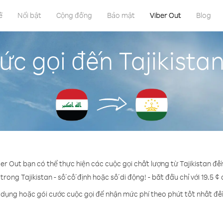
ề
Nổi bật
Cộng đồng
Bảo mật
Viber Out
Blog
c gọi đến Tajikistan
ber Out bạn có thể thực hiện các cuộc gọi chất lượng từ Tajikistan đến
 trong Tajikistan - số cố định hoặc số di động! - bắt đầu chỉ với 19.5 ¢
 dụng hoặc gói cước cuộc gọi để nhận mức phí theo phút tốt nhất đến