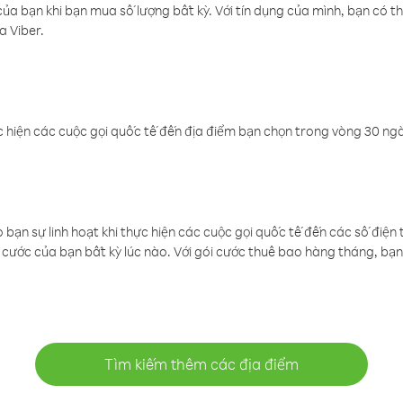
a bạn khi bạn mua số lượng bất kỳ. Với tín dụng của mình, bạn có th
a Viber.
 hiện các cuộc gọi quốc tế đến địa điểm bạn chọn trong vòng 30 ngày
ạn sự linh hoạt khi thực hiện các cuộc gọi quốc tế đến các số điện 
cước của bạn bất kỳ lúc nào. Với gói cước thuê bao hàng tháng, bạn 
Tìm kiếm thêm các địa điểm