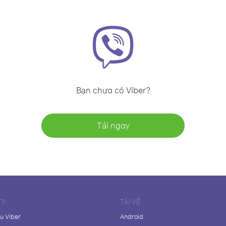
Bạn chưa có Viber?
Tải ngay
TY
TẢI VỀ
ệu Viber
Android