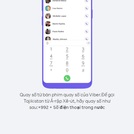
Quay số từ bàn phím quay số của Viber.
Để gọi
Tajikistan từ Ả-rập Xê-út, hãy quay số như
sau:
+
+
992
Số điện thoại trong nước