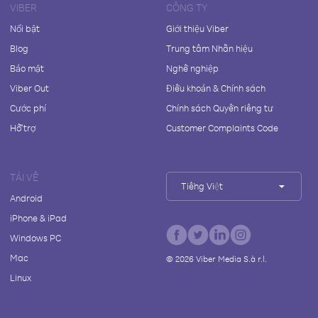
VIBER
CÔNG TY
Nổi bật
Giới thiệu Viber
Blog
Trung tâm Nhãn hiệu
Bảo mật
Nghề nghiệp
Viber Out
Điều khoản & Chính sách
Cước phí
Chính sách Quyền riêng tư
Hỗ trợ
Customer Complaints Code
TẢI VỀ
Tiếng Việt
Android
iPhone & iPad
Windows PC
Mac
©
2026
Viber Media S.à r.l.
Linux