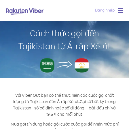
Đăng nhập
Togg
navig
Cách thức gọi đến
Tajikistan từ Ả-rập Xê-út
Với Viber Out bạn có thể thực hiện các cuộc gọi chất
lượng từ Tajikistan đến Ả-rập Xê-út.
Gọi số bất kỳ trong
Tajikistan - số cố định hoặc số di động! - bắt đầu chỉ với
19.5 ¢ cho mỗi phút.
Mua gói tín dụng hoặc gói cước cuộc gọi để nhận mức phí